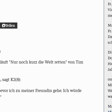
Fr
Vi
me
M
Teilen
Fr
Da
sc
5
Di
Do
läuft "Nur noch kurz die Welt retten" von Tim
He
Ja
on
 sagt K2(8):
Mi
 bevor ich zu meiner Freundin gehe. Ich würde
We
wa
"
M
18