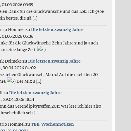
., 01.05.2026 05:39
elen Dank für die Glückwünsche und das Lob. Ich gebe
in bestes, die nä [...]
ario Hommel
zu
Die letzten zwanzig Jahre
., 01.05.2026 05:36
nke für die Glückwünsche. Zehn Jahre sind ja auch
hon eine lange Zeit.
rk Deimeke
zu
Die letzten zwanzig Jahre
., 30.04.2026 04:02
rzlichen Glückwunsch, Mario! Auf die nächsten 20
hre.
Der Mix a [...]
li
zu
Die letzten zwanzig Jahre
., 29.04.2026 18:51
nn das Serendipitytreffen 2015 war lese ich hier also
hrscheinlich sch [...]
ario Hommel
zu
TBB: Wochennotizen
.01.-31.01.2026