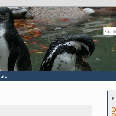
utz
B