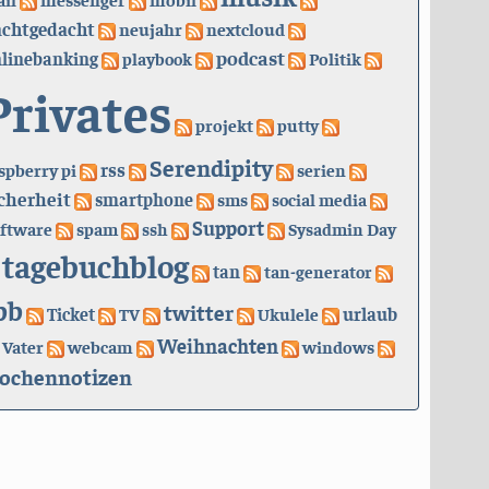
achtgedacht
neujahr
nextcloud
podcast
linebanking
playbook
Politik
Privates
projekt
putty
Serendipity
rss
spberry pi
serien
cherheit
smartphone
sms
social media
Support
ftware
spam
ssh
Sysadmin Day
tagebuchblog
tan
tan-generator
bb
twitter
urlaub
Ticket
TV
Ukulele
Weihnachten
Vater
webcam
windows
ochennotizen