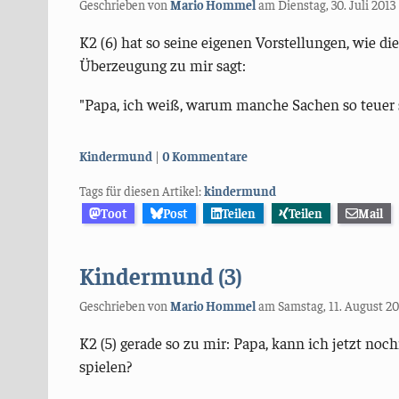
Geschrieben von
Mario Hommel
am
Dienstag, 30. Juli 2013
K2 (6) hat so seine eigenen Vorstellungen, wie die
Überzeugung zu mir sagt:
"Papa, ich weiß, warum manche Sachen so teuer si
Kategorien:
Kindermund
0 Kommentare
Tags für diesen Artikel:
kindermund
Toot
Post
Teilen
Teilen
Mail
Kindermund (3)
Geschrieben von
Mario Hommel
am
Samstag, 11. August 2
K2 (5) gerade so zu mir: Papa, kann ich jetzt noc
spielen?