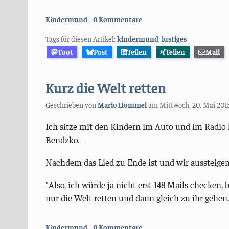
Kategorien:
Kindermund
0 Kommentare
Tags für diesen Artikel:
kindermund
,
lustiges
Toot
Post
Teilen
Teilen
Mail
Kurz die Welt retten
Geschrieben von
Mario Hommel
am
Mittwoch, 20. Mai 201
Ich sitze mit den Kindern im Auto und im Radio 
Bendzko.
Nachdem das Lied zu Ende ist und wir aussteigen,
"Also, ich würde ja nicht erst 148 Mails checken,
nur die Welt retten und dann gleich zu ihr gehen.
Kategorien:
Kindermund
0 Kommentare