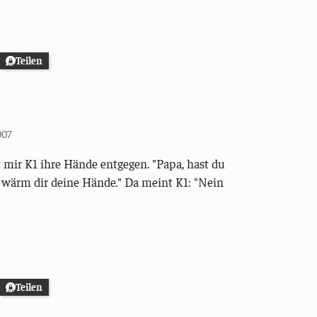
Teilen
007
mir K1 ihre Hände entgegen. "Papa, hast du
ch wärm dir deine Hände." Da meint K1: "Nein
Teilen