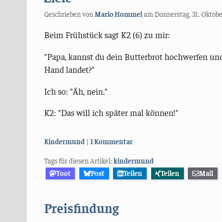
Geschrieben von
Mario Hommel
am
Donnerstag, 31. Oktobe
Beim Frühstück sagt K2 (6) zu mir:
"Papa, kannst du dein Butterbrot hochwerfen und 
Hand landet?"
Ich so: "Äh, nein."
K2: "Das will ich später mal können!"
Kategorien:
Kindermund
1 Kommentar
Tags für diesen Artikel:
kindermund
Toot
Post
Teilen
Teilen
Mail
Preisfindung