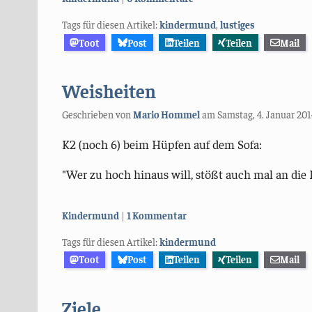
Tags für diesen Artikel:
kindermund
,
lustiges
Toot
Post
Teilen
Teilen
Mail
Weisheiten
Geschrieben von
Mario Hommel
am
Samstag, 4. Januar 201
K2 (noch 6) beim Hüpfen auf dem Sofa:
"Wer zu hoch hinaus will, stößt auch mal an die 
Kategorien:
Kindermund
1 Kommentar
Tags für diesen Artikel:
kindermund
Toot
Post
Teilen
Teilen
Mail
Ziele