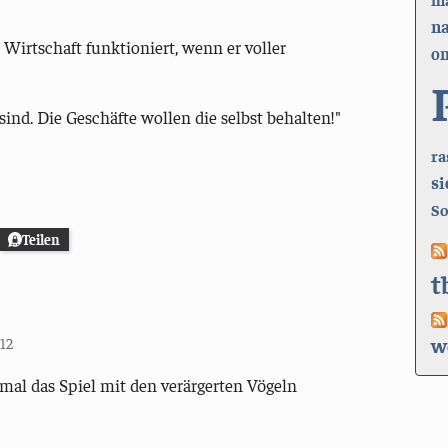
n
 Wirtschaft funktioniert, wenn er voller
on
nd. Die Geschäfte wollen die selbst behalten!"
ra
si
So
Teilen
t
w
012
hmal das Spiel mit den verärgerten Vögeln