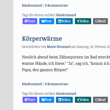
Kategorien:
Kindermund
0 Kommentare
Tags für diesen Artikel:
kindermund
Toot
Post
Teilen
Teilen
Mail
Körperwärme
Geschrieben von
Mario Hommel
am
Sonntag, 18. Februar 2
Neulich abend beim Zähneputzen im Bad streckt 
warme Hände, ich friere." "Ja", sag ich, "komm i
Papa, den ganzen Körper!"
Kategorien:
Kindermund
0 Kommentare
Tags für diesen Artikel:
kindermund
Toot
Post
Teilen
Teilen
Mail