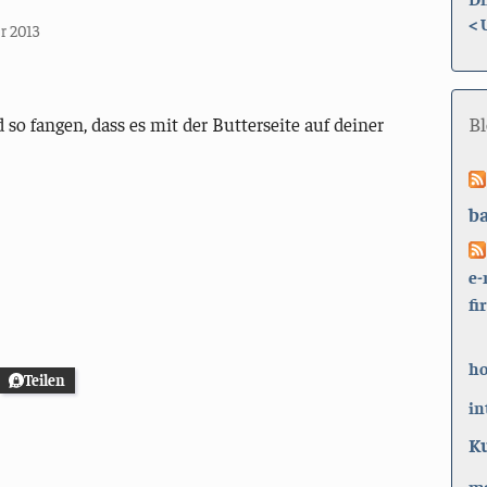
<
r 2013
B
so fangen, dass es mit der Butterseite auf deiner
b
e-
fi
h
Teilen
in
K
ma