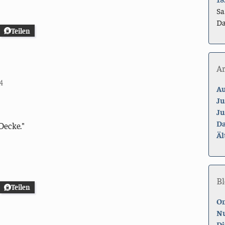
Sa
Da
Teilen
A
4
Au
Ju
Ju
Da
Decke."
Äl
Bl
Teilen
On
Nu
Di