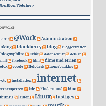
UberBlogr Webring
>
logwolke
@Work
Administration
2010
blackberry
blog
anking
Bloggertreffen
blogosphäre
Cebit
datenschutz
debian
filme und serien
mail
facebook
film
refox
google
Helpdesk
homebanking
internet
owto
installation
kino
kde
ternetsperren
Kindermund
Linux
lustiges
ubuntu
laufen
musik
il
messenger
mobil