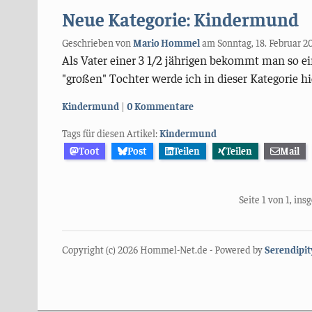
Neue Kategorie: Kindermund
Geschrieben von
Mario Hommel
am
Sonntag, 18. Februar 2
Als Vater einer 3 1/2 jährigen bekommt man so ei
"großen" Tochter werde ich in dieser Kategorie hi
Kategorien:
Kindermund
0 Kommentare
Tags für diesen Artikel:
Kindermund
Toot
Post
Teilen
Teilen
Mail
Seite 1 von 1, in
Copyright (c) 2026 Hommel-Net.de - Powered by
Serendipit