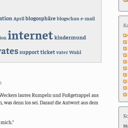
ation
blogosphäre
April
blogschau
e-mail
K
internet
kindermund
ion
vates
support
ticket
vater
Wahl
6
 Weckers lautes Rumpeln und Fußgetrappel aus
, was denn los sei. Darauf die Antwort aus dem
K
 mich."
M