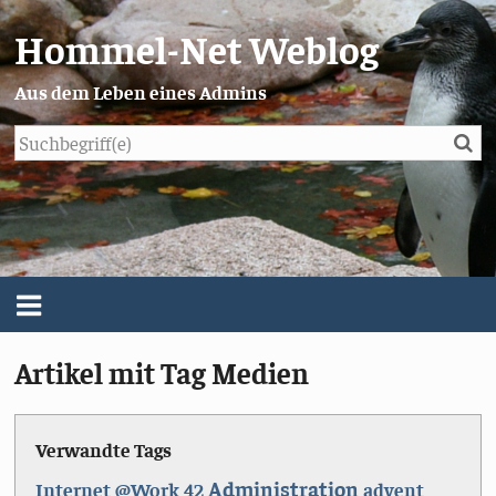
Hommel-Net Weblog
Aus dem Leben eines Admins
Su
Blog
Menü
Artikel mit Tag Medien
Über mich
Impressum/Datenschutz
Verwandte Tags
Administration
Internet
@Work
42
advent