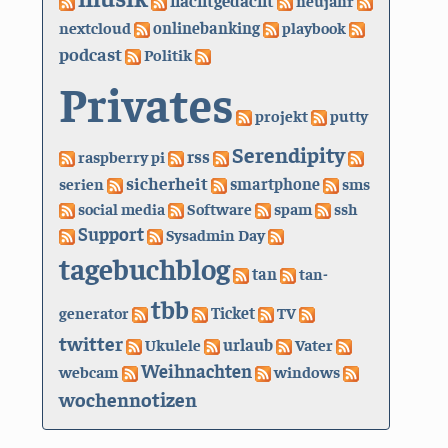
nachtgedacht
neujahr
nextcloud
onlinebanking
playbook
podcast
Politik
Privates
projekt
putty
Serendipity
rss
raspberry pi
sicherheit
serien
smartphone
sms
social media
Software
spam
ssh
Support
Sysadmin Day
tagebuchblog
tan
tan-
tbb
generator
Ticket
TV
twitter
urlaub
Ukulele
Vater
Weihnachten
webcam
windows
wochennotizen