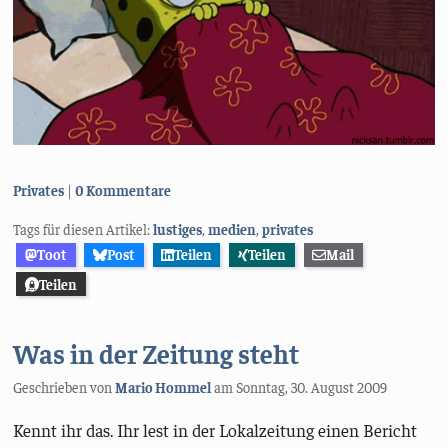
Kategorien:
Privates
0 Kommentare
Tags für diesen Artikel:
lustiges
,
medien
,
privates
Toot
Post
Teilen
Teilen
Mail
Teilen
Was in der Zeitung steht
Geschrieben von
Mario Hommel
am
Sonntag, 30. August 2009
Kennt ihr das. Ihr lest in der Lokalzeitung einen Bericht