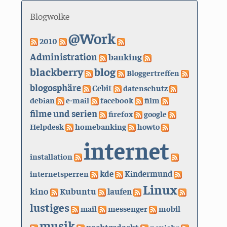
Blogwolke
@Work
2010
Administration
banking
blackberry
blog
Bloggertreffen
blogosphäre
Cebit
datenschutz
debian
e-mail
facebook
film
filme und serien
firefox
google
Helpdesk
homebanking
howto
internet
installation
kde
internetsperren
Kindermund
Linux
kino
Kubuntu
laufen
lustiges
mail
messenger
mobil
musik