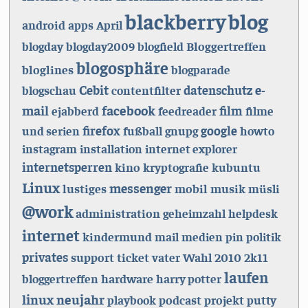
blackberry
blog
android
apps
April
Bloggertreffen
blogday
blogday2009
blogfield
blogosphäre
bloglines
blogparade
Cebit
e-
datenschutz
blogschau
contentfilter
facebook
mail
film
ejabberd
feedreader
filme
firefox
google
und serien
fußball
gnupg
howto
instagram
installation
internet explorer
internetsperren
kino
kryptografie
kubuntu
Linux
messenger
lustiges
mobil
musik
müsli
@work
administration
geheimzahl
helpdesk
internet
kindermund
mail
medien
pin
politik
privates
support
ticket
2010
vater
Wahl
2k11
laufen
hardware
bloggertreffen
harry potter
linux
neujahr
podcast
projekt
playbook
putty