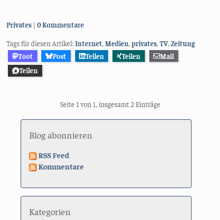
Kategorien:
Privates
0 Kommentare
Tags für diesen Artikel:
Internet
,
Medien
,
privates
,
TV
,
Zeitung
Toot
Post
Teilen
Teilen
Mail
Teilen
Seite 1 von 1, insgesamt 2 Einträge
Blog abonnieren
RSS Feed
Kommentare
Kategorien