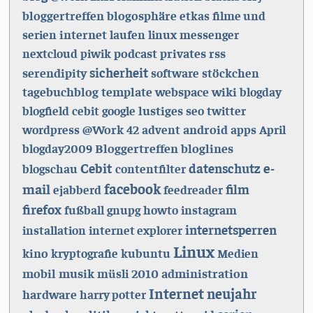
bloggertreffen
blogosphäre
etkas
filme und
internet
serien
laufen
linux
messenger
podcast
privates
rss
nextcloud
piwik
sicherheit
serendipity
software
stöckchen
tagebuchblog
template
webspace
wiki
blogday
lustiges
blogfield
cebit
google
seo
twitter
@Work
android
wordpress
42
advent
apps
April
Bloggertreffen
bloglines
blogday2009
e-
Cebit
datenschutz
blogschau
contentfilter
mail
facebook
film
ejabberd
feedreader
firefox
fußball
gnupg
howto
instagram
internetsperren
installation
internet explorer
Linux
kino
kryptografie
kubuntu
Medien
mobil
musik
2010
administration
müsli
Internet
neujahr
hardware
harry potter