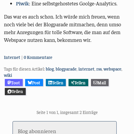
Piwik
: Eine selbstgehostetes Goolge-Analytics.
Das war es auch schon. Ich würde mich freuen, wenn
noch viele bei der Blogparade mitmachen, denn umso
mehr Anregungen für tolle Software, die man auf dem
Webspace nutzen kann, bekommen wir.
Kategorien:
Internet
0 Kommentare
Tags für diesen Artikel:
blog
,
blogparade
,
internet
,
rss
,
webspace
,
wiki
Toot
Post
Teilen
Teilen
Mail
Teilen
Seite 1 von 1, insgesamt 2 Einträge
Blog abonnieren