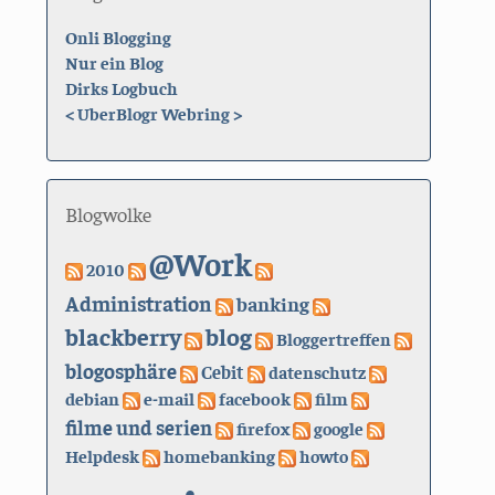
Onli Blogging
Nur ein Blog
Dirks Logbuch
<
UberBlogr Webring
>
Blogwolke
@Work
2010
Administration
banking
blackberry
blog
Bloggertreffen
blogosphäre
Cebit
datenschutz
debian
e-mail
facebook
film
filme und serien
firefox
google
Helpdesk
homebanking
howto