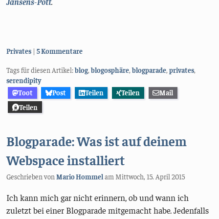
Jansens-Pott
.
Kategorien:
Privates
5 Kommentare
Tags für diesen Artikel:
blog
,
blogosphäre
,
blogparade
,
privates
,
serendipity
Toot
Post
Teilen
Teilen
Mail
Teilen
Blogparade: Was ist auf deinem
Webspace installiert
Geschrieben von
Mario Hommel
am
Mittwoch, 15. April 2015
Ich kann mich gar nicht erinnern, ob und wann ich
zuletzt bei einer Blogparade mitgemacht habe. Jedenfalls