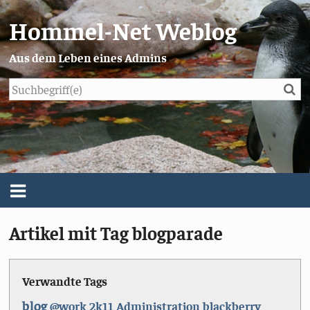
Hommel-Net Weblog
Aus dem Leben eines Admins
Su
Blog
Menü
Artikel mit Tag blogparade
Über mich
Impressum/Datenschutz
Verwandte Tags
blog
@work
2k11
Administration
blackberry