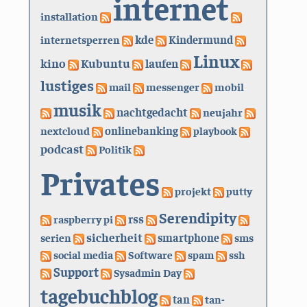
internet
installation
kde
internetsperren
Kindermund
Linux
kino
Kubuntu
laufen
lustiges
mail
messenger
mobil
musik
nachtgedacht
neujahr
nextcloud
onlinebanking
playbook
podcast
Politik
Privates
projekt
putty
Serendipity
rss
raspberry pi
sicherheit
serien
smartphone
sms
social media
Software
spam
ssh
Support
Sysadmin Day
tagebuchblog
tan
tan-