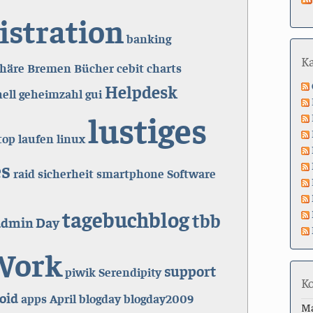
stration
banking
K
phäre
Bremen
Bücher
cebit
charts
Helpdesk
ell
geheimzahl
gui
lustiges
top
laufen
linux
es
raid
sicherheit
smartphone
Software
tagebuchblog
tbb
admin Day
ork
support
piwik
Serendipity
K
oid
apps
April
blogday
blogday2009
M