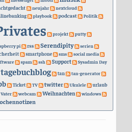
achtgedacht
neujahr
nextcloud
podcast
linebanking
playbook
Politik
Privates
projekt
putty
Serendipity
rss
spberry pi
serien
cherheit
smartphone
sms
social media
Support
ftware
spam
ssh
Sysadmin Day
tagebuchblog
tan
tan-generator
bb
twitter
urlaub
Ticket
TV
Ukulele
Weihnachten
Vater
webcam
windows
ochennotizen