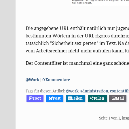
Die angegebene URL enthält natürlich nur jugendfr
bestimmten Wörtern in der URL rigoros durchzugr
tatsächlich "Sicherheit sex perten" im Text. Na 
vom Arbeitsrechner nicht mehr aufrufen kann, fü
Der Contentfilter ist manchmal eine ganz schön
Kategorien:
@Work
0 Kommentare
Tags für diesen Artikel:
@work
,
administration
,
contentfil
Toot
Post
Teilen
Teilen
Mail
Seite 1 von 1, in