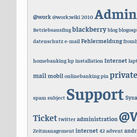
Admini
@work
@work;wiki
2010
blackberry
Betriebsausflug
blog
blogos
Fehlermeldung
datenschutz
e-mail
fromh
Internet
homebanking
hp
installation
lap
privat
mail
mobil
onlinebanking
pin
Support
Sys
spam
subject
@W
Ticket
administration
twitter
internet
andr
Zeitmanagement
42
advent