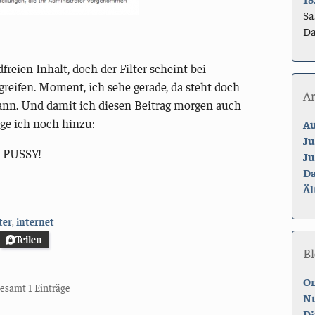
Sa
Da
eien Inhalt, doch der Filter scheint bei
eifen. Moment, ich sehe gerade, da steht doch
A
dann. Und damit ich diesen Beitrag morgen auch
ge ich noch hinzu:
Au
Ju
e PUSSY!
Ju
Da
Äl
ter
,
internet
Teilen
Bl
On
sgesamt 1 Einträge
Nu
Di