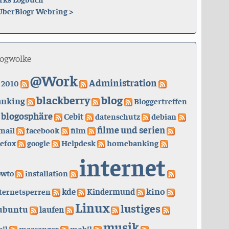
UberBlogr Webring
>
logwolke
@Work
Administration
2010
blackberry
blog
anking
Bloggertreffen
blogosphäre
Cebit
datenschutz
debian
filme und serien
mail
facebook
film
refox
google
Helpdesk
homebanking
internet
owto
installation
kino
kde
ternetsperren
Kindermund
Linux
lustiges
ubuntu
laufen
musik
il
messenger
mobil