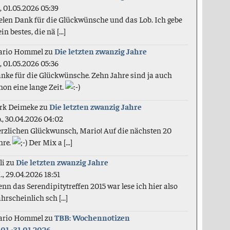
., 01.05.2026 05:39
elen Dank für die Glückwünsche und das Lob. Ich gebe
in bestes, die nä [...]
ario Hommel
zu
Die letzten zwanzig Jahre
., 01.05.2026 05:36
nke für die Glückwünsche. Zehn Jahre sind ja auch
hon eine lange Zeit.
rk Deimeke
zu
Die letzten zwanzig Jahre
., 30.04.2026 04:02
rzlichen Glückwunsch, Mario! Auf die nächsten 20
hre.
Der Mix a [...]
li
zu
Die letzten zwanzig Jahre
., 29.04.2026 18:51
nn das Serendipitytreffen 2015 war lese ich hier also
hrscheinlich sch [...]
ario Hommel
zu
TBB: Wochennotizen
.01.-31.01.2026