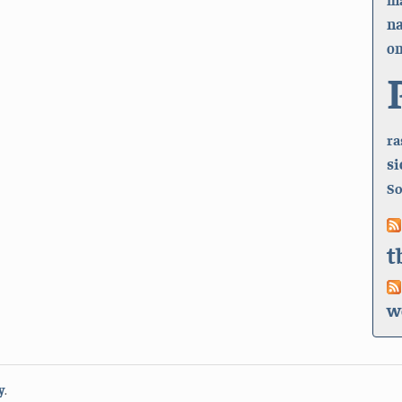
n
on
ra
si
So
t
w
y
.