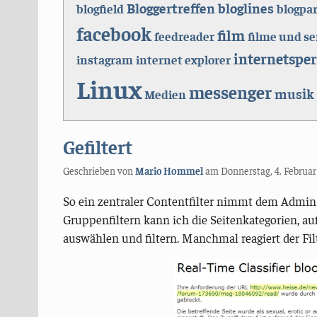
Bloggertreffen
bloglines
blogfield
blogpa
facebook
film
feedreader
filme und se
internetspe
instagram
internet explorer
Linux
messenger
musik
Medien
Gefiltert
Geschrieben von
Mario Hommel
am
Donnerstag, 4. Februa
So ein zentraler Contentfilter nimmt dem Admin j
Gruppenfiltern kann ich die Seitenkategorien, auf
auswählen und filtern. Manchmal reagiert der Filt