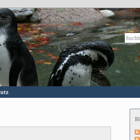
utz
B