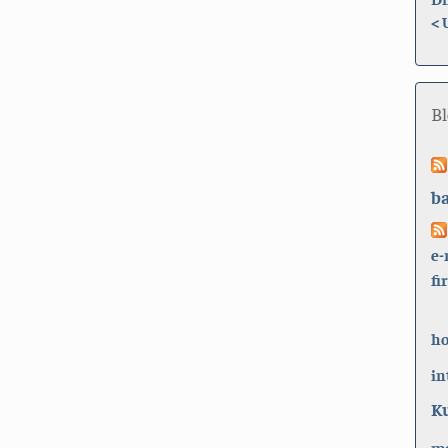
<
B
b
e-
fi
h
in
K
ma