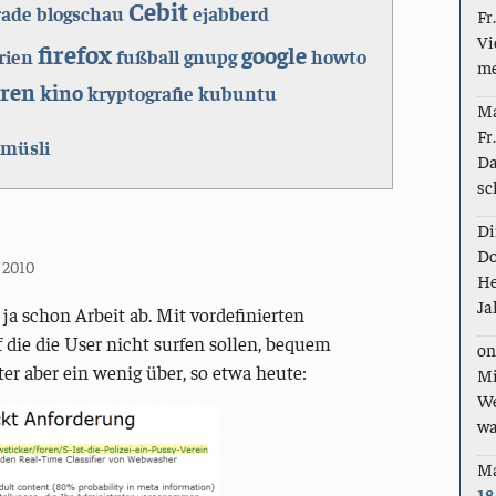
Cebit
rade
blogschau
ejabberd
Fr
Vi
firefox
google
rien
fußball
gnupg
howto
me
rren
kino
kryptografie
kubuntu
M
Fr
müsli
Da
sc
Di
Do
r 2010
He
Ja
a schon Arbeit ab. Mit vordefinierten
 die die User nicht surfen sollen, bequem
on
er aber ein wenig über, so etwa heute:
Mi
We
wa
M
18