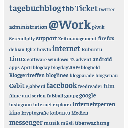
tagebuchblog
Ticket
tbb
twitter
@Work
administration
piwik
support
firefox
Serendipity
Zeitmanagement
internet
debian
fglrx
howto
Kubuntu
Linux
android
software
windows
42
advent
apps
April
blogday
blogday2009
blogfield
Bloggertreffen
bloglines
blogparade
blogschau
facebook
Cebit
film
ejabberd
feedreader
google
filme und serien
fußball
gnupg
internetsperren
instagram
internet explorer
kino
kryptografie
kubuntu
Medien
messenger
musik
überwachung
müsli