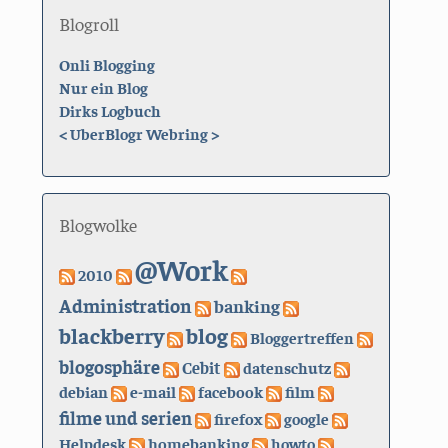
Blogroll
Onli Blogging
Nur ein Blog
Dirks Logbuch
<
UberBlogr Webring
>
Blogwolke
@Work
2010
Administration
banking
blackberry
blog
Bloggertreffen
blogosphäre
Cebit
datenschutz
debian
e-mail
facebook
film
filme und serien
firefox
google
Helpdesk
homebanking
howto