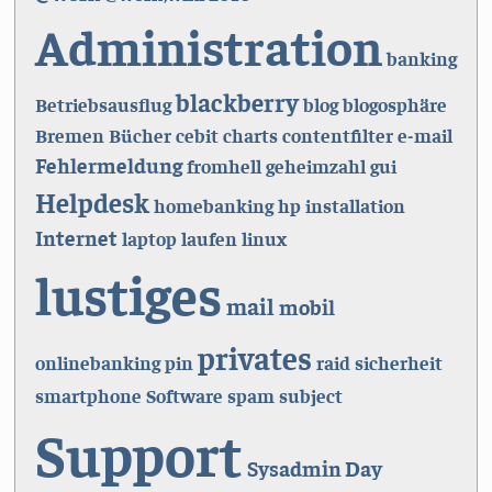
Administration
banking
blackberry
Betriebsausflug
blog
blogosphäre
Bremen
Bücher
cebit
charts
contentfilter
e-mail
Fehlermeldung
fromhell
geheimzahl
gui
Helpdesk
homebanking
hp
installation
Internet
laptop
laufen
linux
lustiges
mail
mobil
privates
onlinebanking
pin
raid
sicherheit
smartphone
Software
spam
subject
Support
Sysadmin Day