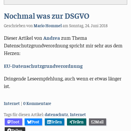
Nochmal was zur DSGVO
Geschrieben von
Mario Hommel
am
Sonntag, 24. Juni 2018
Dieser Artikel von
Andrea
zum Thema
Datenschutzgrundverordnung spricht mir sehr aus dem
Herzen:
EU-Datenschutzgrundverordnung
Dringende Leseempfehlung, auch wenn er etwas länger
ist.
Kategorien:
Internet
0 Kommentare
Tags für diesen Artikel:
datenschutz
,
Internet
Toot
Post
Teilen
Teilen
Mail
Teilen