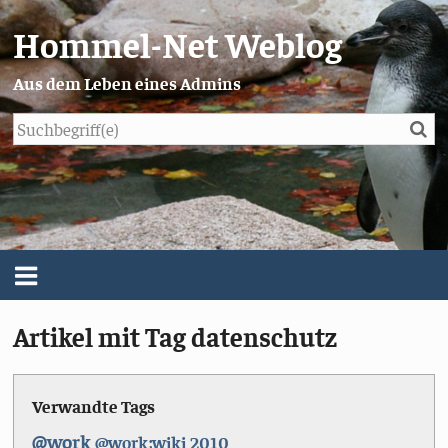
Hommel-Net Weblog
Aus dem Leben eines Admins
Su
Blog
Menü
Artikel mit Tag datenschutz
Über mich
Impressum/Datenschutz
Verwandte Tags
@work
@work;wiki
2010