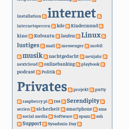
internet
installation
kde
internetsperren
Kindermund
Linux
kino
Kubuntu
laufen
lustiges
mail
messenger
mobil
musik
nachtgedacht
neujahr
nextcloud
onlinebanking
playbook
podcast
Politik
Privates
projekt
putty
Serendipity
rss
raspberry pi
sicherheit
serien
smartphone
sms
social media
Software
spam
ssh
Support
Sysadmin Day