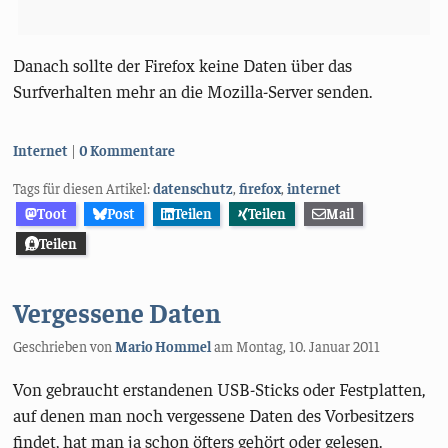
Danach sollte der Firefox keine Daten über das
Surfverhalten mehr an die Mozilla-Server senden.
Kategorien:
Internet
0 Kommentare
Tags für diesen Artikel:
datenschutz
,
firefox
,
internet
Toot
Post
Teilen
Teilen
Mail
Teilen
Vergessene Daten
Geschrieben von
Mario Hommel
am
Montag, 10. Januar 2011
Von gebraucht erstandenen USB-Sticks oder Festplatten,
auf denen man noch vergessene Daten des Vorbesitzers
findet, hat man ja schon öfters gehört oder gelesen.