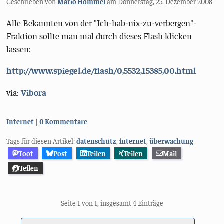
Geschrieben von
Mario Hommel
am
Donnerstag, 25. Dezember 2008
Alle Bekannten von der "Ich-hab-nix-zu-verbergen"-
Fraktion sollte man mal durch dieses Flash klicken
lassen:
http://www.spiegel.de/flash/0,5532,15385,00.html
via:
Vibora
Kategorien:
Internet
0 Kommentare
Tags für diesen Artikel:
datenschutz
,
internet
,
überwachung
Toot
Post
Teilen
Teilen
Mail
Teilen
Seite 1 von 1, insgesamt 4 Einträge