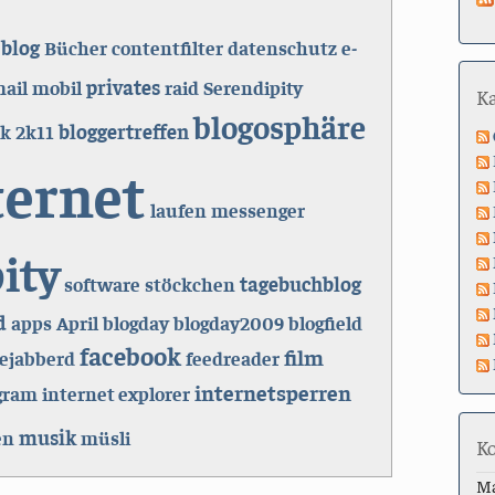
blog
Bücher
contentfilter
datenschutz
e-
privates
ail
mobil
raid
Serendipity
K
blogosphäre
bloggertreffen
k
2k11
ternet
laufen
messenger
ity
tagebuchblog
software
stöckchen
d
apps
April
blogday
blogday2009
blogfield
facebook
film
ejabberd
feedreader
internetsperren
gram
internet explorer
musik
en
müsli
K
M