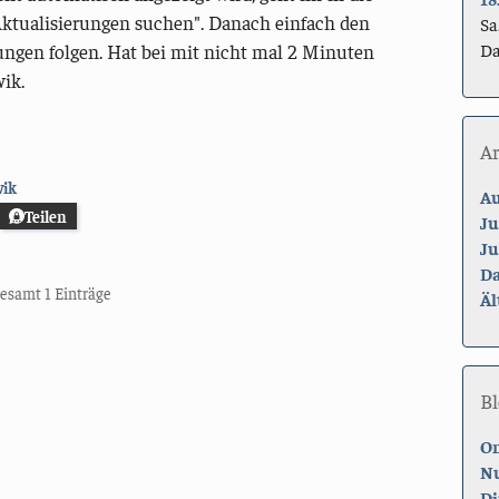
Aktualisierungen suchen". Danach einfach den
Sa
Da
ngen folgen. Hat bei mit nicht mal 2 Minuten
ik.
A
wik
Au
Teilen
Ju
Ju
Da
sgesamt 1 Einträge
Äl
Bl
On
Nu
Di