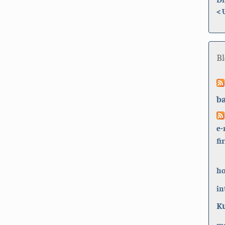
<
B
b
e-
fi
h
in
K
ma