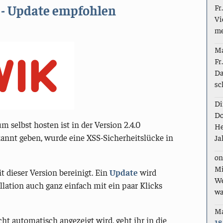
e - Update empfohlen
Fr
Vi
me
M
Fr
Da
sc
Di
Do
um selbst hosten ist in der Version 2.4.0
He
annt geben, wurde eine XSS-Sicherheitslücke in
Ja
on
Mi
dieser Version bereinigt. Ein
Update
wird
We
llation auch ganz einfach mit ein paar Klicks
wa
M
ht automatisch angezeigt wird, geht ihr in die
18