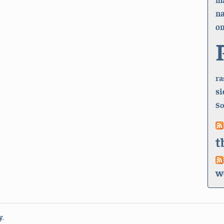
n
on
ra
si
So
t
w
y
.