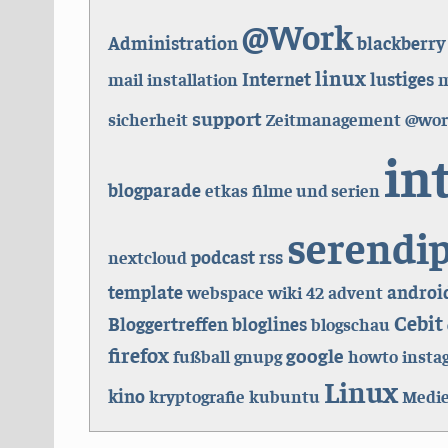
@Work
Administration
blackberry
linux
Internet
lustiges
mail
installation
m
support
sicherheit
Zeitmanagement
@wor
in
blogparade
etkas
filme und serien
serendip
podcast
rss
nextcloud
template
androi
webspace
wiki
42
advent
Cebit
Bloggertreffen
bloglines
blogschau
firefox
google
fußball
gnupg
howto
insta
Linux
kino
kryptografie
kubuntu
Medi