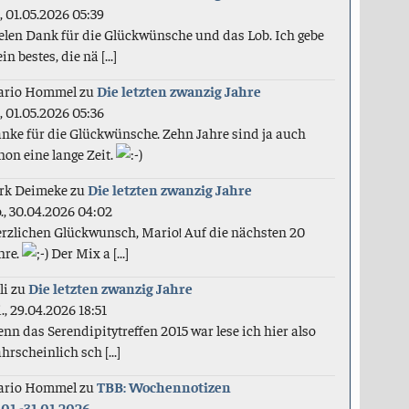
., 01.05.2026 05:39
elen Dank für die Glückwünsche und das Lob. Ich gebe
in bestes, die nä [...]
ario Hommel
zu
Die letzten zwanzig Jahre
., 01.05.2026 05:36
nke für die Glückwünsche. Zehn Jahre sind ja auch
hon eine lange Zeit.
rk Deimeke
zu
Die letzten zwanzig Jahre
., 30.04.2026 04:02
rzlichen Glückwunsch, Mario! Auf die nächsten 20
hre.
Der Mix a [...]
li
zu
Die letzten zwanzig Jahre
., 29.04.2026 18:51
nn das Serendipitytreffen 2015 war lese ich hier also
hrscheinlich sch [...]
ario Hommel
zu
TBB: Wochennotizen
.01.-31.01.2026