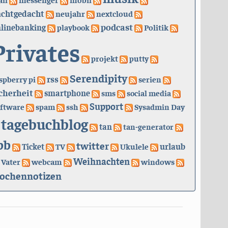
achtgedacht
neujahr
nextcloud
podcast
linebanking
playbook
Politik
Privates
projekt
putty
Serendipity
rss
spberry pi
serien
cherheit
smartphone
sms
social media
Support
ftware
spam
ssh
Sysadmin Day
tagebuchblog
tan
tan-generator
bb
twitter
urlaub
Ticket
TV
Ukulele
Weihnachten
Vater
webcam
windows
ochennotizen