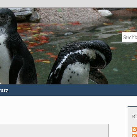
utz
B