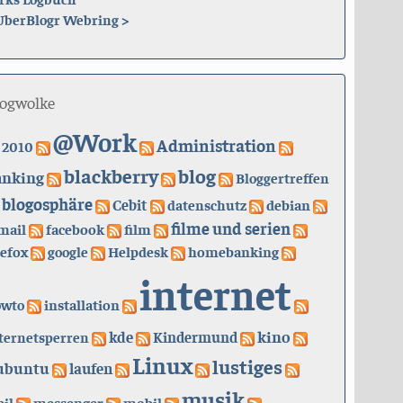
UberBlogr Webring
>
logwolke
@Work
Administration
2010
blackberry
blog
anking
Bloggertreffen
blogosphäre
Cebit
datenschutz
debian
filme und serien
mail
facebook
film
refox
google
Helpdesk
homebanking
internet
owto
installation
kino
kde
ternetsperren
Kindermund
Linux
lustiges
ubuntu
laufen
musik
il
messenger
mobil