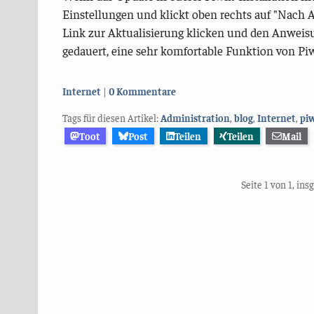
Einstellungen und klickt oben rechts auf "Nach 
Link zur Aktualisierung klicken und den Anweisu
gedauert, eine sehr komfortable Funktion von Piw
Kategorien:
Internet
0 Kommentare
Tags für diesen Artikel:
Administration
,
blog
,
Internet
,
pi
Toot
Post
Teilen
Teilen
Mail
Seite 1 von 1, in