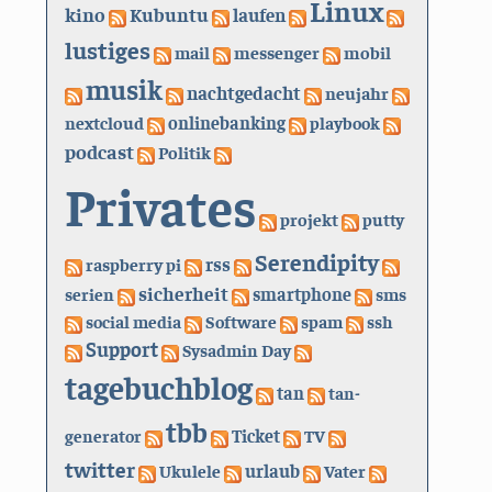
Linux
kino
Kubuntu
laufen
lustiges
mail
messenger
mobil
musik
nachtgedacht
neujahr
nextcloud
onlinebanking
playbook
podcast
Politik
Privates
projekt
putty
Serendipity
rss
raspberry pi
sicherheit
serien
smartphone
sms
social media
Software
spam
ssh
Support
Sysadmin Day
tagebuchblog
tan
tan-
tbb
generator
Ticket
TV
twitter
urlaub
Ukulele
Vater