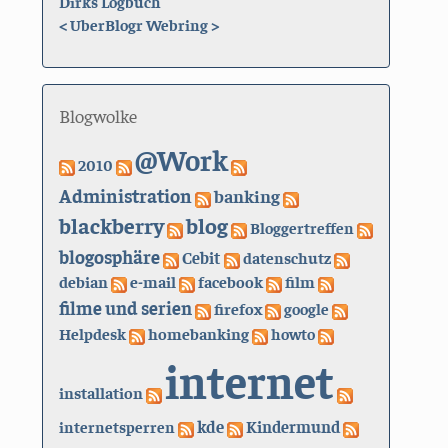
Dirks Logbuch
<
UberBlogr Webring
>
Blogwolke
@Work
2010
Administration
banking
blackberry
blog
Bloggertreffen
blogosphäre
Cebit
datenschutz
debian
e-mail
facebook
film
filme und serien
firefox
google
Helpdesk
homebanking
howto
internet
installation
kde
internetsperren
Kindermund