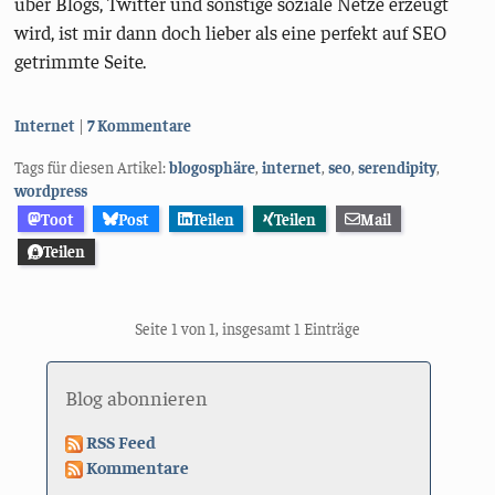
über Blogs, Twitter und sonstige soziale Netze erzeugt
wird, ist mir dann doch lieber als eine perfekt auf SEO
getrimmte Seite.
Kategorien:
Internet
7 Kommentare
Tags für diesen Artikel:
blogosphäre
,
internet
,
seo
,
serendipity
,
wordpress
Toot
Post
Teilen
Teilen
Mail
Teilen
Seite 1 von 1, insgesamt 1 Einträge
Blog abonnieren
RSS Feed
Kommentare