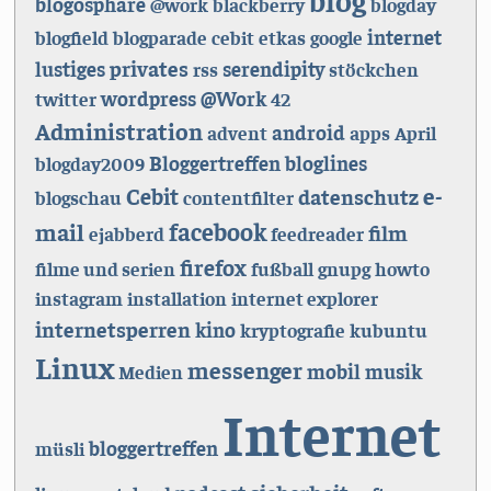
blogosphäre
@work
blackberry
blogday
internet
blogfield
blogparade
cebit
etkas
google
privates
lustiges
serendipity
rss
stöckchen
wordpress
@Work
twitter
42
Administration
android
advent
apps
April
Bloggertreffen
bloglines
blogday2009
e-
Cebit
datenschutz
blogschau
contentfilter
facebook
mail
film
ejabberd
feedreader
firefox
filme und serien
fußball
gnupg
howto
instagram
installation
internet explorer
internetsperren
kino
kryptografie
kubuntu
Linux
messenger
mobil
musik
Medien
Internet
bloggertreffen
müsli