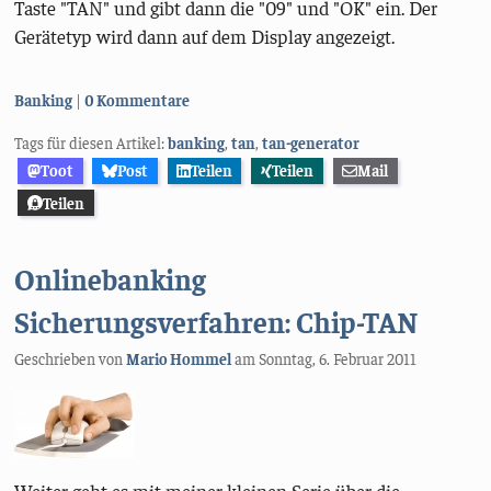
Taste "TAN" und gibt dann die "09" und "OK" ein. Der
Gerätetyp wird dann auf dem Display angezeigt.
Kategorien:
Banking
0 Kommentare
Tags für diesen Artikel:
banking
,
tan
,
tan-generator
Toot
Post
Teilen
Teilen
Mail
Teilen
Onlinebanking
Sicherungsverfahren: Chip-TAN
Geschrieben von
Mario Hommel
am
Sonntag, 6. Februar 2011