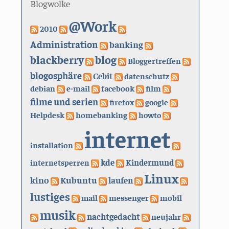
Blogwolke
@Work
2010
Administration
banking
blackberry
blog
Bloggertreffen
blogosphäre
Cebit
datenschutz
debian
e-mail
facebook
film
filme und serien
firefox
google
Helpdesk
homebanking
howto
internet
installation
kde
internetsperren
Kindermund
Linux
kino
Kubuntu
laufen
lustiges
mail
messenger
mobil
musik
nachtgedacht
neujahr