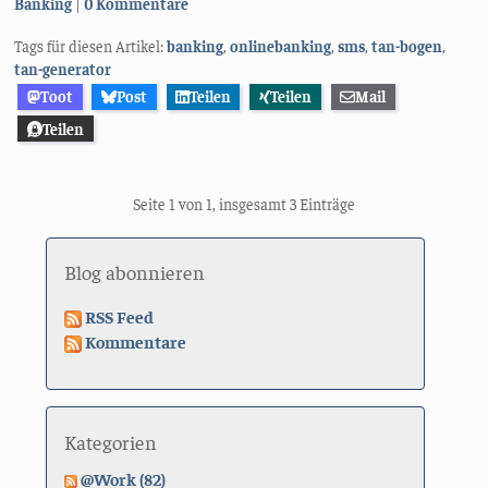
Kategorien:
Banking
0 Kommentare
Tags für diesen Artikel:
banking
,
onlinebanking
,
sms
,
tan-bogen
,
tan-generator
Toot
Post
Teilen
Teilen
Mail
Teilen
Seite 1 von 1, insgesamt 3 Einträge
Blog abonnieren
RSS Feed
Kommentare
Kategorien
@Work (82)