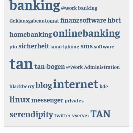
banking
@work
banking
finanzsoftware
hbci
Geldausgabeautomat
onlinebanking
homebanking
sicherheit
sms
pin
smartphone
software
tan
tan-bogen
@Work
Administration
internet
blog
blackberry
kde
linux
messenger
privates
TAN
serendipity
twitter
vserver