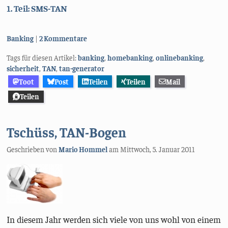
1. Teil: SMS-TAN
Kategorien:
Banking
2 Kommentare
Tags für diesen Artikel:
banking
,
homebanking
,
onlinebanking
,
sicherheit
,
TAN
,
tan-generator
Toot
Post
Teilen
Teilen
Mail
Teilen
Tschüss, TAN-Bogen
Geschrieben von
Mario Hommel
am
Mittwoch, 5. Januar 2011
In diesem Jahr werden sich viele von uns wohl von einem