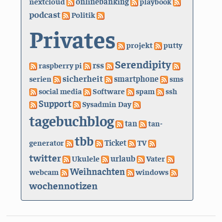
nextcloud
onlinebanking
playbook
podcast
Politik
Privates
projekt
putty
Serendipity
rss
raspberry pi
sicherheit
serien
smartphone
sms
social media
Software
spam
ssh
Support
Sysadmin Day
tagebuchblog
tan
tan-
tbb
generator
Ticket
TV
twitter
urlaub
Ukulele
Vater
Weihnachten
webcam
windows
wochennotizen