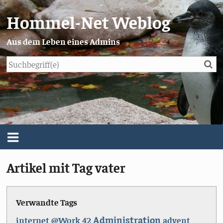
Hommel-Net Weblog
Aus dem Leben eines Admins
Su
Blog
Menü
Artikel mit Tag vater
Über mich
Impressum/Datenschutz
Verwandte Tags
Administration
internet
@Work
42
advent