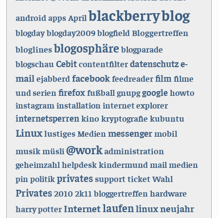
blackberry
blog
android
apps
April
Bloggertreffen
blogday
blogday2009
blogfield
blogosphäre
bloglines
blogparade
Cebit
e-
datenschutz
blogschau
contentfilter
facebook
mail
film
ejabberd
feedreader
filme
firefox
google
und serien
fußball
gnupg
howto
instagram
installation
internet explorer
internetsperren
kino
kryptografie
kubuntu
Linux
messenger
lustiges
mobil
Medien
@work
musik
administration
müsli
kindermund
geheimzahl
helpdesk
mail
medien
privates
support
ticket
pin
politik
Wahl
Privates
2010
hardware
2k11
bloggertreffen
laufen
Internet
linux
neujahr
harry potter