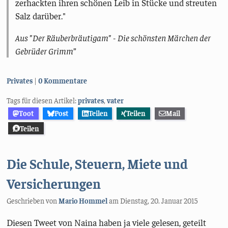
zerhackten ihren schönen Leib in Stücke und streuten
Salz darüber."
Aus "Der Räuberbräutigam" - Die schönsten Märchen der
Gebrüder Grimm
Kategorien:
Privates
0 Kommentare
Tags für diesen Artikel:
privates
,
vater
Toot
Post
Teilen
Teilen
Mail
Teilen
Die Schule, Steuern, Miete und
Versicherungen
Geschrieben von
Mario Hommel
am
Dienstag, 20. Januar 2015
Diesen Tweet von Naina haben ja viele gelesen, geteilt