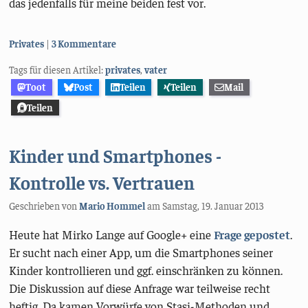
das jedenfalls für meine beiden fest vor.
Kategorien:
Privates
3 Kommentare
Tags für diesen Artikel:
privates
,
vater
Toot
Post
Teilen
Teilen
Mail
Teilen
Kinder und Smartphones -
Kontrolle vs. Vertrauen
Geschrieben von
Mario Hommel
am
Samstag, 19. Januar 2013
Heute hat Mirko Lange auf Google+ eine
Frage gepostet
.
Er sucht nach einer App, um die Smartphones seiner
Kinder kontrollieren und ggf. einschränken zu können.
Die Diskussion auf diese Anfrage war teilweise recht
heftig. Da kamen Vorwürfe von Stasi-Methoden und