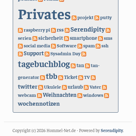
Privates
projekt
putty
Serendipity
rss
raspberry pi
sicherheit
serien
smartphone
sms
social media
Software
spam
ssh
Support
Sysadmin Day
tagebuchblog
tan
tan-
tbb
generator
Ticket
TV
twitter
urlaub
Ukulele
Vater
Weihnachten
webcam
windows
wochennotizen
Copyright (c) 2026 Hommel-Net.de - Powered by
Serendipity
.