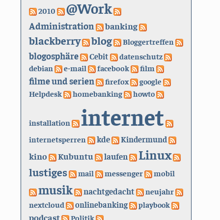
@Work
2010
Administration
banking
blackberry
blog
Bloggertreffen
blogosphäre
Cebit
datenschutz
debian
e-mail
facebook
film
filme und serien
firefox
google
Helpdesk
homebanking
howto
internet
installation
kde
internetsperren
Kindermund
Linux
kino
Kubuntu
laufen
lustiges
mail
messenger
mobil
musik
nachtgedacht
neujahr
nextcloud
onlinebanking
playbook
podcast
Politik