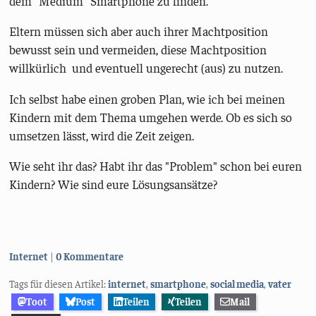
dem "Medium" Smartphone zu finden.
Eltern müssen sich aber auch ihrer Machtposition
bewusst sein und vermeiden, diese Machtposition
willkürlich und eventuell ungerecht (aus) zu nutzen.
Ich selbst habe einen groben Plan, wie ich bei meinen
Kindern mit dem Thema umgehen werde. Ob es sich so
umsetzen lässt, wird die Zeit zeigen.
Wie seht ihr das? Habt ihr das "Problem" schon bei euren
Kindern? Wie sind eure Lösungsansätze?
Kategorien:
Internet
0 Kommentare
Tags für diesen Artikel:
internet
,
smartphone
,
social media
,
vater
Toot
Post
Teilen
Teilen
Mail