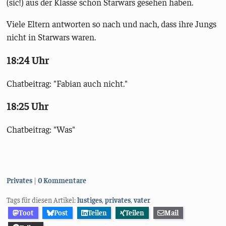
(sic!) aus der Klasse schon Starwars gesehen haben.
Viele Eltern antworten so nach und nach, dass ihre Jungs
nicht in Starwars waren.
18:24 Uhr
Chatbeitrag: "Fabian auch nicht."
18:25 Uhr
Chatbeitrag: "Was"
Kategorien:
Privates
0 Kommentare
Tags für diesen Artikel:
lustiges
,
privates
,
vater
Toot
Post
Teilen
Teilen
Mail