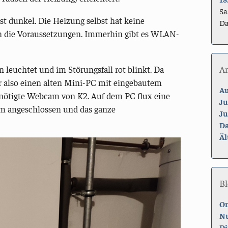
Sa
st dunkel. Die Heizung selbst hat keine
Da
en die Voraussetzungen. Immerhin gibt es WLAN-
A
 leuchtet und im Störungsfall rot blinkt. Da
 also einen alten Mini-PC mit eingebautem
Au
tigte Webcam von K2. Auf dem PC flux eine
Ju
m angeschlossen und das ganze
Ju
Da
Äl
Bl
On
Nu
Di