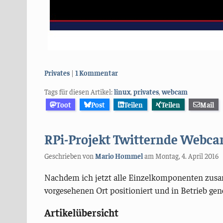
Kategorien:
Privates
1 Kommentar
Tags für diesen Artikel:
linux
,
privates
,
webcam
Toot
Post
Teilen
Teilen
Mail
RPi-Projekt Twitternde Webcam
Geschrieben von
Mario Hommel
am
Montag, 4. April 2016
Nachdem ich jetzt alle Einzelkomponenten zus
vorgesehenen Ort positioniert und in Betrieb g
Artikelübersicht