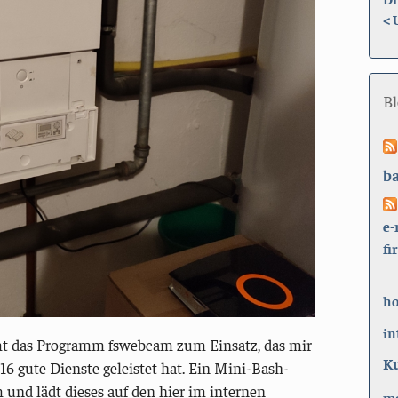
<
B
b
e-
fi
h
in
 das Programm fswebcam zum Einsatz, das mir
K
16 gute Dienste geleistet hat. Ein Mini-Bash-
und lädt dieses auf den hier im internen
ma