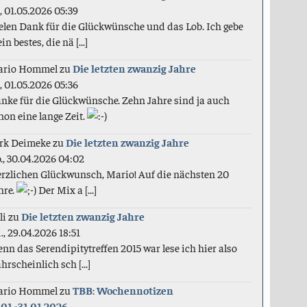
., 01.05.2026 05:39
elen Dank für die Glückwünsche und das Lob. Ich gebe
in bestes, die nä [...]
ario Hommel
zu
Die letzten zwanzig Jahre
., 01.05.2026 05:36
nke für die Glückwünsche. Zehn Jahre sind ja auch
hon eine lange Zeit.
rk Deimeke
zu
Die letzten zwanzig Jahre
., 30.04.2026 04:02
rzlichen Glückwunsch, Mario! Auf die nächsten 20
hre.
Der Mix a [...]
li
zu
Die letzten zwanzig Jahre
., 29.04.2026 18:51
nn das Serendipitytreffen 2015 war lese ich hier also
hrscheinlich sch [...]
ario Hommel
zu
TBB: Wochennotizen
.01.-31.01.2026