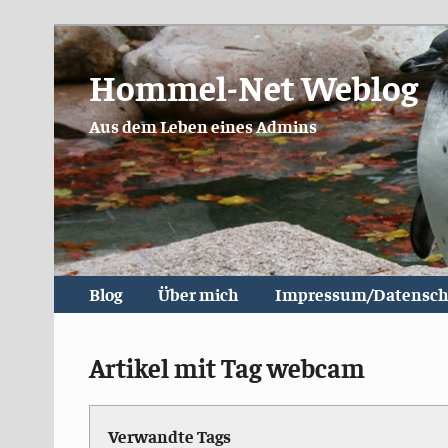
Hommel-Net Weblog
Aus dem Leben eines Admins
Blog
Über mich
Impressum/Datensch
Artikel mit Tag webcam
Verwandte Tags