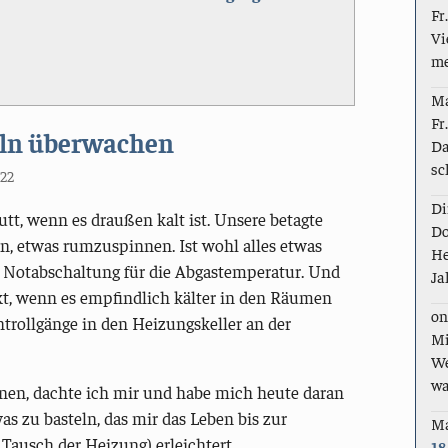
Fr
Vi
me
M
Fr
eln überwachen
Da
sc
022
Di
t, wenn es draußen kalt ist. Unsere betagte
Do
n, etwas rumzuspinnen. Ist wohl alles etwas
He
e Notabschaltung für die Abgastemperatur. Und
Ja
t, wenn es empfindlich kälter in den Räumen
on
trollgänge in den Heizungskeller an der
Mi
We
wa
en, dachte ich mir und habe mich heute daran
s zu basteln, das mir das Leben bis zur
M
ausch der Heizung) erleichtert.
18