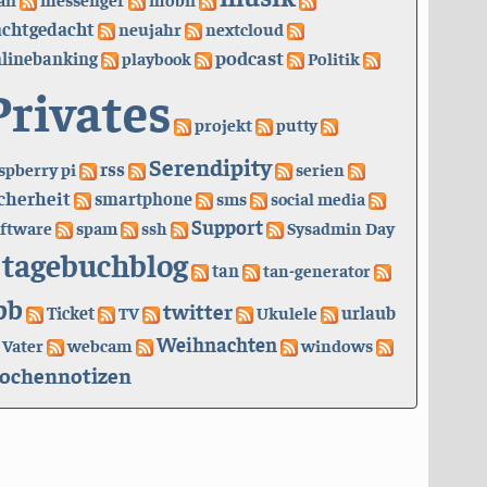
achtgedacht
neujahr
nextcloud
podcast
linebanking
playbook
Politik
Privates
projekt
putty
Serendipity
rss
spberry pi
serien
cherheit
smartphone
sms
social media
Support
ftware
spam
ssh
Sysadmin Day
tagebuchblog
tan
tan-generator
bb
twitter
urlaub
Ticket
TV
Ukulele
Weihnachten
Vater
webcam
windows
ochennotizen