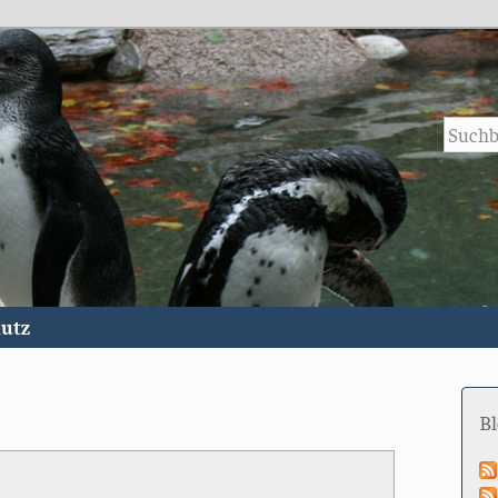
utz
B