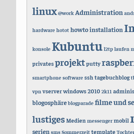
linux
Administration
@work
and
I
howto
installation
hardware
hotot
Kubuntu
konsole
l2tp
laufen
m
projekt
raspber
privates
putty
ssh
tagebuchblog
smartphone
software
t
vserver
windows
2010
adminis
vpn
2k11
filme und s
blogosphäre
blogparade
lustiges
Medien
mobil
messenger
serien
template
sms
Sommerzeit
Tochte