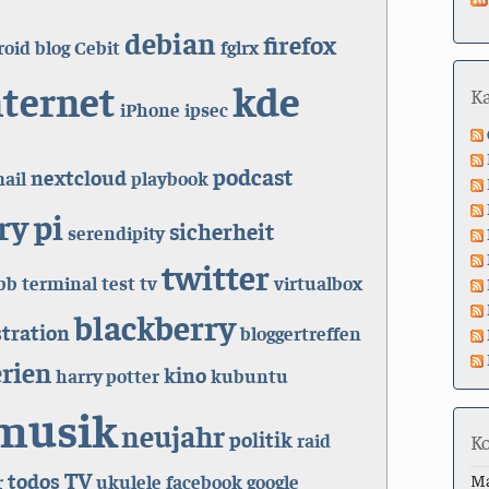
debian
firefox
roid
blog
Cebit
fglrx
kde
nternet
K
iPhone
ipsec
podcast
nextcloud
ail
playbook
ry pi
sicherheit
serendipity
twitter
bb
terminal
test
tv
virtualbox
blackberry
tration
bloggertreffen
erien
kino
harry potter
kubuntu
musik
neujahr
politik
raid
K
TV
todos
M
r
ukulele
facebook
google