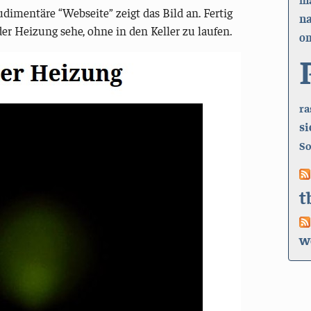
dimentäre “Webseite” zeigt das Bild an. Fertig
n
er Heizung sehe, ohne in den Keller zu laufen.
on
ra
si
So
t
w