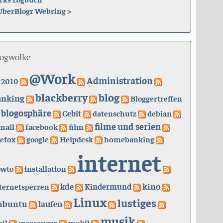
UberBlogr Webring
>
logwolke
@Work
Administration
2010
blackberry
blog
anking
Bloggertreffen
blogosphäre
Cebit
datenschutz
debian
filme und serien
mail
facebook
film
refox
google
Helpdesk
homebanking
internet
owto
installation
kino
kde
ternetsperren
Kindermund
Linux
lustiges
ubuntu
laufen
musik
il
messenger
mobil