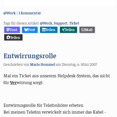
Kategorien:
@Work
1 Kommentar
Tags für diesen Artikel:
@Work
,
Support
,
Ticket
Toot
Post
Teilen
Teilen
Mail
Teilen
Entwirrungsrolle
Geschrieben von
Mario Hommel
am
Dienstag, 6. März 2007
Mal ein Ticket aus unserem Helpdesk-System, das nicht
für
Ver
wirrung sorgt:
Entwirrungsrolle für Telefonhörer erbeten
Bei meinen Telefon verwickelt sich immer das Kabel -