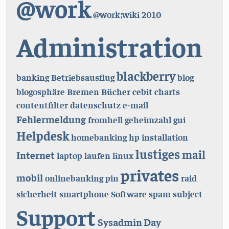
@work
@work;wiki
2010
Administration
blackberry
banking
Betriebsausflug
blog
blogosphäre
Bremen
Bücher
cebit
charts
contentfilter
datenschutz
e-mail
Fehlermeldung
fromhell
geheimzahl
gui
Helpdesk
homebanking
hp
installation
lustiges
mail
Internet
laptop
laufen
linux
privates
mobil
onlinebanking
pin
raid
sicherheit
smartphone
Software
spam
subject
Support
Sysadmin Day