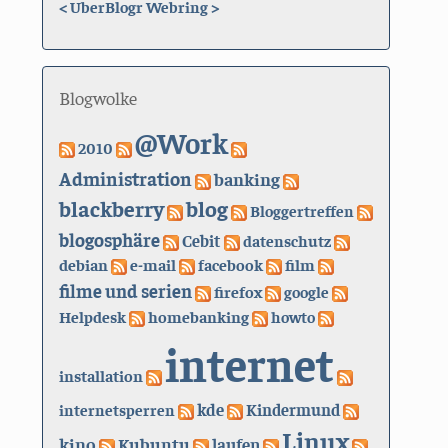
<
UberBlogr Webring
>
Blogwolke
@Work
2010
Administration
banking
blackberry
blog
Bloggertreffen
blogosphäre
Cebit
datenschutz
debian
e-mail
facebook
film
filme und serien
firefox
google
Helpdesk
homebanking
howto
internet
installation
kde
internetsperren
Kindermund
Linux
kino
Kubuntu
laufen