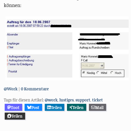
können:
Kategorien:
@Work
0 Kommentare
Tags für diesen Artikel:
@work
,
lustiges
,
support
,
ticket
Toot
Post
Teilen
Teilen
Mail
Teilen