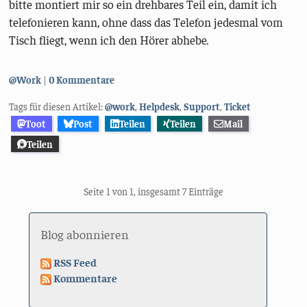
bitte montiert mir so ein drehbares Teil ein, damit ich
telefonieren kann, ohne dass das Telefon jedesmal vom
Tisch fliegt, wenn ich den Hörer abhebe.
Kategorien:
@Work
0 Kommentare
Tags für diesen Artikel:
@work
,
Helpdesk
,
Support
,
Ticket
Toot
Post
Teilen
Teilen
Mail
Teilen
Seite 1 von 1, insgesamt 7 Einträge
Blog abonnieren
RSS Feed
Kommentare