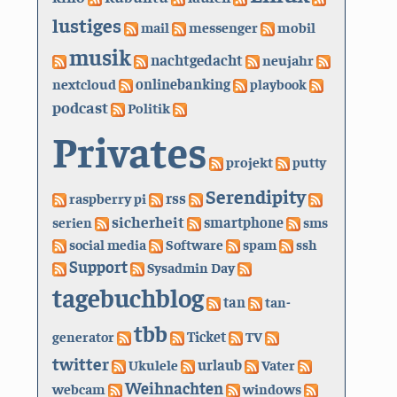
lustiges
mail
messenger
mobil
musik
nachtgedacht
neujahr
nextcloud
onlinebanking
playbook
podcast
Politik
Privates
projekt
putty
Serendipity
rss
raspberry pi
sicherheit
serien
smartphone
sms
social media
Software
spam
ssh
Support
Sysadmin Day
tagebuchblog
tan
tan-
tbb
generator
Ticket
TV
twitter
urlaub
Ukulele
Vater
Weihnachten
webcam
windows