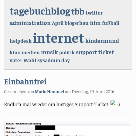
tagebuchblog
tbb
twitter
administration
film
April
blogschau
fußball
internet
kindermund
helpdesk
musik
support
ticket
kino
medien
politik
vater
Wahl
sysadmin day
Einbahnfrei
Geschrieben von
Mario Hommel
am
Dienstag, 19. April 2016
Endlich mal wieder ein lustiges Support-Ticket.