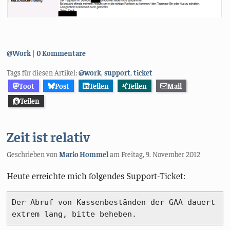
Kategorien:
@Work
0 Kommentare
Tags für diesen Artikel:
@work
,
support
,
ticket
Toot
Post
Teilen
Teilen
Mail
Teilen
Zeit ist relativ
Geschrieben von
Mario Hommel
am
Freitag, 9. November 2012
Heute erreichte mich folgendes Support-Ticket:
Der Abruf von Kassenbeständen der GAA dauert 
extrem lang, bitte beheben.