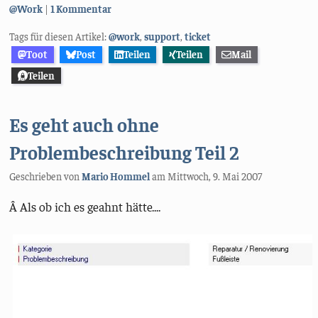
Kategorien:
@Work
1 Kommentar
Tags für diesen Artikel:
@work
,
support
,
ticket
Toot
Post
Teilen
Teilen
Mail
Teilen
Es geht auch ohne
Problembeschreibung Teil 2
Geschrieben von
Mario Hommel
am
Mittwoch, 9. Mai 2007
Â Als ob ich es geahnt hätte....