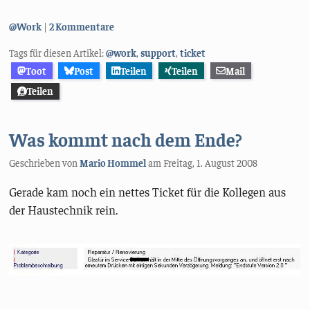
Kategorien:
@Work
2 Kommentare
Tags für diesen Artikel:
@work
,
support
,
ticket
Toot
Post
Teilen
Teilen
Mail
Teilen
Was kommt nach dem Ende?
Geschrieben von
Mario Hommel
am
Freitag, 1. August 2008
Gerade kam noch ein nettes Ticket für die Kollegen aus
der Haustechnik rein.