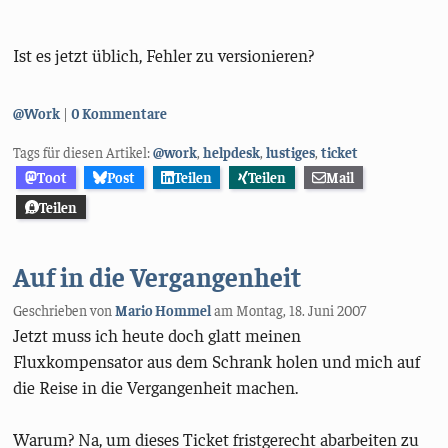
Ist es jetzt üblich, Fehler zu versionieren?
Kategorien:
@Work
0 Kommentare
Tags für diesen Artikel:
@work
,
helpdesk
,
lustiges
,
ticket
Toot
Post
Teilen
Teilen
Mail
Teilen
Auf in die Vergangenheit
Geschrieben von
Mario Hommel
am
Montag, 18. Juni 2007
Jetzt muss ich heute doch glatt meinen
Fluxkompensator aus dem Schrank holen und mich auf
die Reise in die Vergangenheit machen.
Warum? Na, um dieses Ticket fristgerecht abarbeiten zu