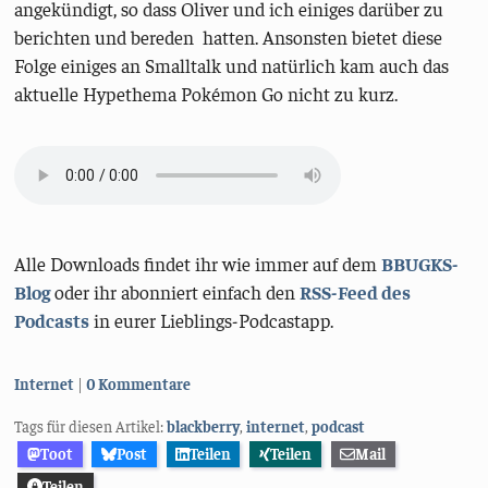
angekündigt, so dass Oliver und ich einiges darüber zu
berichten und bereden hatten. Ansonsten bietet diese
Folge einiges an Smalltalk und natürlich kam auch das
aktuelle Hypethema Pokémon Go nicht zu kurz.
Alle Downloads findet ihr wie immer auf dem
BBUGKS-
Blog
oder ihr abonniert einfach den
RSS-Feed des
Podcasts
in eurer Lieblings-Podcastapp.
Kategorien:
Internet
0 Kommentare
Tags für diesen Artikel:
blackberry
,
internet
,
podcast
Toot
Post
Teilen
Teilen
Mail
Teilen