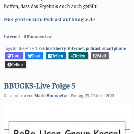
hoffen, dass das Ergebnis euch auch gefällt.
Hier geht es zum Podcast auf bbugks.de
.
Kategorien:
Internet
0 Kommentare
Tags für diesen Artikel:
blackberry
,
Internet
,
podcast
,
smartphone
Toot
Post
Teilen
Teilen
Mail
Teilen
BBUGKS-Live Folge 5
Geschrieben von
Mario Hommel
am
Freitag, 23. Oktober 2015