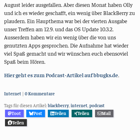
August leider ausgefallen. Aber diesen Monat haben Olly
und ich es wieder geschafft, ein wenig über BlackBerry zu
plaudern. Ein Haupthema war bei der vierten Ausgabe
unser Treffen am 12.9. und das OS Update 10.3.2.
Ausserdem haben wir ein wenig über die von uns
genutzten Apps gesprochen. Die Aufnahme hat wieder
viel Spaß gemacht und wir wünschen euch ebensoviel
Spaß beim Hören.
Hier geht es zum Podcast-Artikel auf bbugks.de
.
Kategorien:
Internet
0 Kommentare
Tags für diesen Artikel:
blackberry
,
internet
,
podcast
Toot
Post
Teilen
Teilen
Mail
Teilen