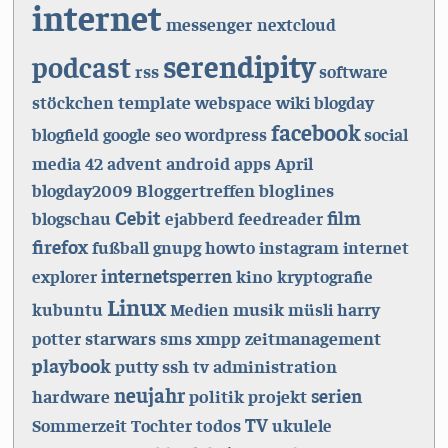
internet
messenger
nextcloud
serendipity
podcast
rss
software
template
stöckchen
webspace
wiki
blogday
facebook
blogfield
google
seo
wordpress
social
android
media
42
advent
apps
April
Bloggertreffen
bloglines
blogday2009
Cebit
film
blogschau
ejabberd
feedreader
firefox
fußball
gnupg
howto
instagram
internet
internetsperren
kino
explorer
kryptografie
Linux
musik
kubuntu
Medien
müsli
harry
starwars
zeitmanagement
potter
sms
xmpp
playbook
putty
ssh
administration
tv
neujahr
serien
hardware
politik
projekt
TV
todos
Sommerzeit
Tochter
ukulele