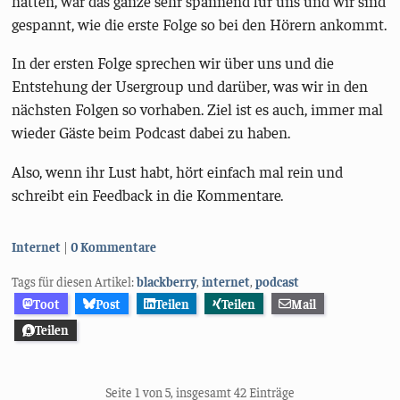
hatten, war das ganze sehr spannend für uns und wir sind
gespannt, wie die erste Folge so bei den Hörern ankommt.
In der ersten Folge sprechen wir über uns und die
Entstehung der Usergroup und darüber, was wir in den
nächsten Folgen so vorhaben. Ziel ist es auch, immer mal
wieder Gäste beim Podcast dabei zu haben.
Also, wenn ihr Lust habt, hört einfach mal rein und
schreibt ein Feedback in die Kommentare.
Kategorien:
Internet
0 Kommentare
Tags für diesen Artikel:
blackberry
,
internet
,
podcast
Toot
Post
Teilen
Teilen
Mail
Teilen
Seite 1 von 5, insgesamt 42 Einträge