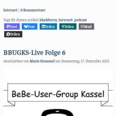
Kategorien:
Internet
0 Kommentare
Tags für diesen Artikel:
blackberry
,
Internet
,
podcast
Toot
Post
Teilen
Teilen
Mail
Teilen
BBUGKS-Live Folge 6
Geschrieben von
Mario Hommel
am
Donnerstag, 17. Dezember 2015