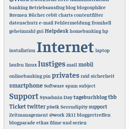
blog
blogosphäre
banking
Betriebsausflug
Bremen
Bücher
cebit
charts
contentfilter
Fehlermeldung
datenschutz
e-mail
fromhell
Helpdesk
geheimzahl
gui
homebanking
hp
Internet
installation
laptop
lustiges
mobil
mail
laufen
linux
privates
sicherheit
onlinebanking
pin
raid
smartphone
Software
spam
subject
Support
tbb
tagebuchblog
Sysadmin Day
Ticket
twitter
support
Serendipity
piwik
bloggertreffen
Zeitmanagement
@work
2k11
blogparade
etkas
filme und serien