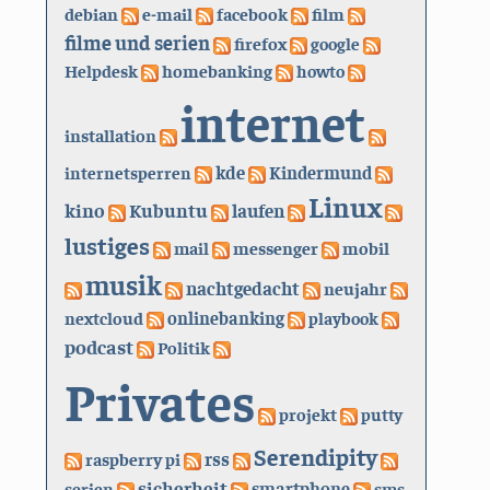
debian
e-mail
facebook
film
filme und serien
firefox
google
Helpdesk
homebanking
howto
internet
installation
kde
internetsperren
Kindermund
Linux
kino
Kubuntu
laufen
lustiges
mail
messenger
mobil
musik
nachtgedacht
neujahr
nextcloud
onlinebanking
playbook
podcast
Politik
Privates
projekt
putty
Serendipity
rss
raspberry pi
sicherheit
serien
smartphone
sms