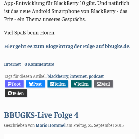
App-Entwicklung für BlackBerry 10 gibt. Und natürlich
ist das neue Android Smartphone von BlackBerry - das
Priv - ein Thema unseres Gesprächs.
Viel Spaß beim Hören.
Hier geht es zum Blogeintrag der Folge auf bbugks.de.
Kategorien:
Internet
0 Kommentare
Tags für diesen Artikel:
blackberry
,
internet
,
podcast
Toot
Post
Teilen
Teilen
Mail
Teilen
BBUGKS-Live Folge 4
Geschrieben von
Mario Hommel
am
Freitag, 25. September 2015