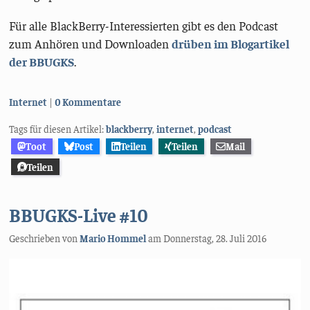
Für alle BlackBerry-Interessierten gibt es den Podcast
zum Anhören und Downloaden
drüben im Blogartikel
der BBUGKS
.
Kategorien:
Internet
0 Kommentare
Tags für diesen Artikel:
blackberry
,
internet
,
podcast
Toot
Post
Teilen
Teilen
Mail
Teilen
BBUGKS-Live #10
Geschrieben von
Mario Hommel
am
Donnerstag, 28. Juli 2016