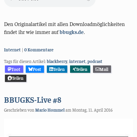
Den Originalartikel mit allen Downloadmöglichkeiten
findet ihr wie immer auf
bbugks.de
.
Kategorien:
Internet
0 Kommentare
Tags für diesen Artikel:
blackberry
,
internet
,
podcast
Toot
Post
Teilen
Teilen
Mail
Teilen
BBUGKS-Live #8
Geschrieben von
Mario Hommel
am
Montag, 11. April 2016