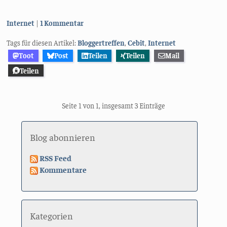
Kategorien:
Internet
1 Kommentar
Tags für diesen Artikel:
Bloggertreffen
,
Cebit
,
Internet
Toot
Post
Teilen
Teilen
Mail
Teilen
Seite 1 von 1, insgesamt 3 Einträge
Blog abonnieren
RSS Feed
Kommentare
Kategorien