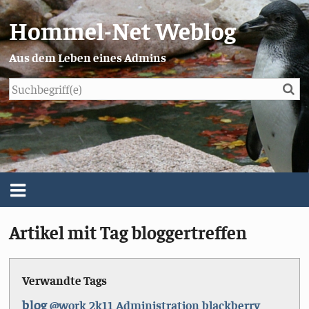
Hommel-Net Weblog
Aus dem Leben eines Admins
Su
Blog
Menü
Artikel mit Tag bloggertreffen
Über mich
Impressum/Datenschutz
Verwandte Tags
blog
@work
2k11
Administration
blackberry