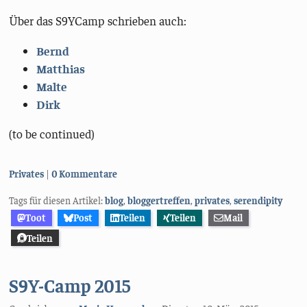
Über das S9YCamp schrieben auch:
Bernd
Matthias
Malte
Dirk
(to be continued)
Kategorien:
Privates
0 Kommentare
Tags für diesen Artikel:
blog
,
bloggertreffen
,
privates
,
serendipity
Toot
Post
Teilen
Teilen
Mail
Teilen
S9Y-Camp 2015