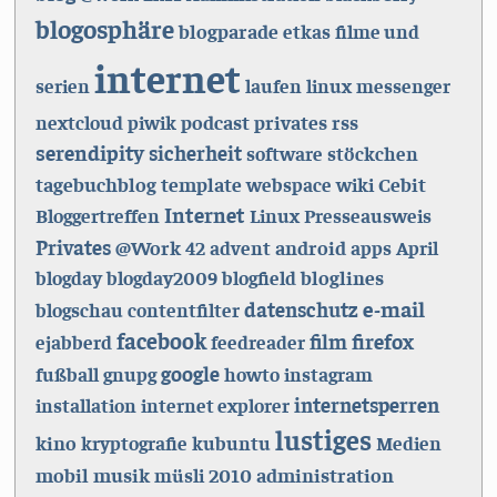
blogosphäre
blogparade
etkas
filme und
internet
serien
laufen
linux
messenger
podcast
privates
rss
nextcloud
piwik
serendipity
sicherheit
software
stöckchen
tagebuchblog
template
Cebit
webspace
wiki
Internet
Bloggertreffen
Linux
Presseausweis
Privates
@Work
android
42
advent
apps
April
bloglines
blogday
blogday2009
blogfield
e-mail
datenschutz
blogschau
contentfilter
facebook
film
firefox
ejabberd
feedreader
google
fußball
gnupg
howto
instagram
internetsperren
installation
internet explorer
lustiges
kino
kryptografie
kubuntu
Medien
mobil
musik
2010
administration
müsli