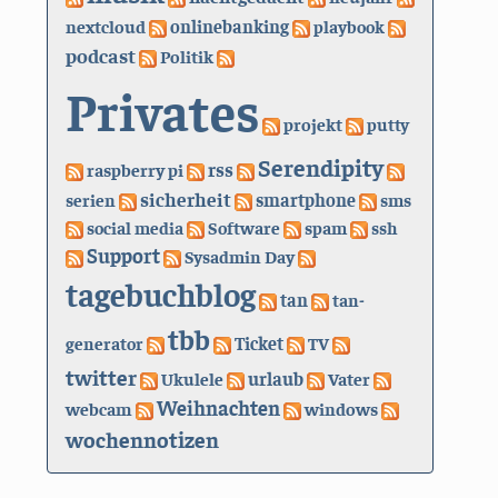
nextcloud
onlinebanking
playbook
podcast
Politik
Privates
projekt
putty
Serendipity
rss
raspberry pi
sicherheit
serien
smartphone
sms
social media
Software
spam
ssh
Support
Sysadmin Day
tagebuchblog
tan
tan-
tbb
generator
Ticket
TV
twitter
urlaub
Ukulele
Vater
Weihnachten
webcam
windows
wochennotizen