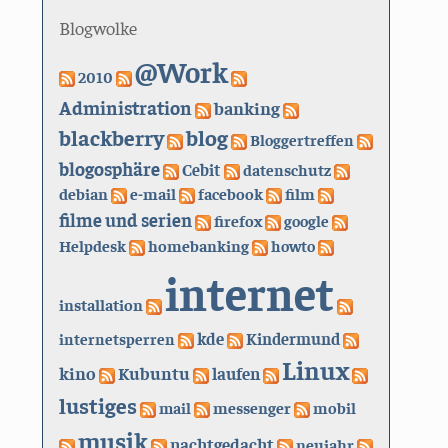
Blogwolke
@Work
2010
Administration
banking
blackberry
blog
Bloggertreffen
blogosphäre
Cebit
datenschutz
debian
e-mail
facebook
film
filme und serien
firefox
google
Helpdesk
homebanking
howto
internet
installation
kde
internetsperren
Kindermund
Linux
kino
Kubuntu
laufen
lustiges
mail
messenger
mobil
musik
nachtgedacht
neujahr