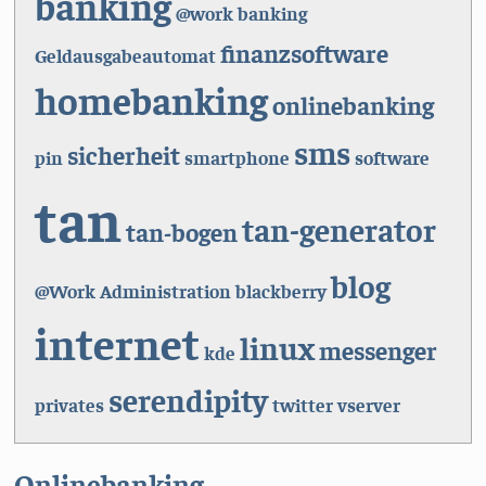
banking
@work
banking
finanzsoftware
Geldausgabeautomat
homebanking
onlinebanking
sms
sicherheit
pin
smartphone
software
tan
tan-generator
tan-bogen
blog
@Work
Administration
blackberry
internet
linux
messenger
kde
serendipity
privates
twitter
vserver
Onlinebanking-