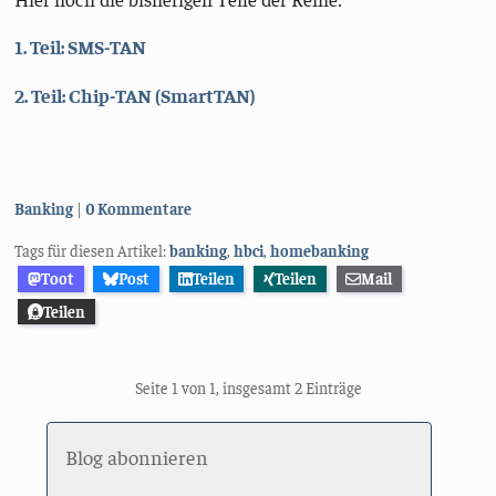
1. Teil: SMS-TAN
2. Teil: Chip-TAN (SmartTAN)
Kategorien:
Banking
0 Kommentare
Tags für diesen Artikel:
banking
,
hbci
,
homebanking
Toot
Post
Teilen
Teilen
Mail
Teilen
Seite 1 von 1, insgesamt 2 Einträge
Blog abonnieren