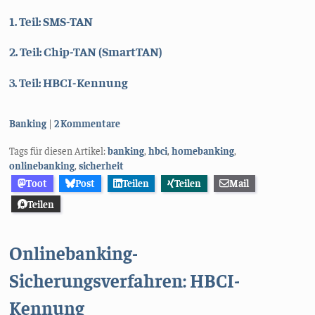
1. Teil: SMS-TAN
2. Teil: Chip-TAN (SmartTAN)
3. Teil: HBCI-Kennung
Kategorien:
Banking
2 Kommentare
Tags für diesen Artikel:
banking
,
hbci
,
homebanking
,
onlinebanking
,
sicherheit
Toot
Post
Teilen
Teilen
Mail
Teilen
Onlinebanking-
Sicherungsverfahren: HBCI-
Kennung