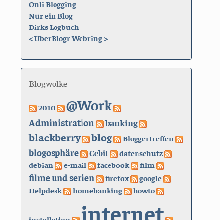
Onli Blogging
Nur ein Blog
Dirks Logbuch
<
UberBlogr Webring
>
Blogwolke
@Work
2010
Administration
banking
blackberry
blog
Bloggertreffen
blogosphäre
Cebit
datenschutz
debian
e-mail
facebook
film
filme und serien
firefox
google
Helpdesk
homebanking
howto
internet
installation