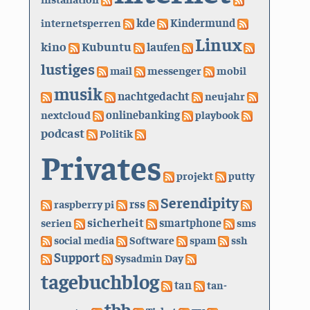
kde
internetsperren
Kindermund
Linux
kino
Kubuntu
laufen
lustiges
mail
messenger
mobil
musik
nachtgedacht
neujahr
nextcloud
onlinebanking
playbook
podcast
Politik
Privates
projekt
putty
Serendipity
rss
raspberry pi
sicherheit
serien
smartphone
sms
social media
Software
spam
ssh
Support
Sysadmin Day
tagebuchblog
tan
tan-
tbb