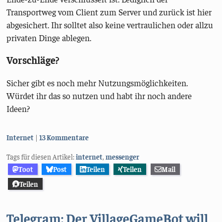
Transportweg vom Client zum Server und zurück ist hier
abgesichert. Ihr solltet also keine vertraulichen oder allzu
privaten Dinge ablegen.
Vorschläge?
Sicher gibt es noch mehr Nutzungsmöglichkeiten.
Würdet ihr das so nutzen und habt ihr noch andere
Ideen?
Kategorien:
Internet
13 Kommentare
Tags für diesen Artikel:
internet
,
messenger
Toot
Post
Teilen
Teilen
Mail
Teilen
Telegram: Der VillageGameBot will