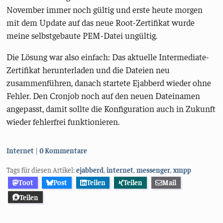
November immer noch gültig und erste heute morgen
mit dem Update auf das neue Root-Zertifikat wurde
meine selbstgebaute PEM-Datei ungültig.
Die Lösung war also einfach: Das aktuelle Intermediate-
Zertifikat herunterladen und die Dateien neu
zusammenführen, danach startete Ejabberd wieder ohne
Fehler. Den Cronjob noch auf den neuen Dateinamen
angepasst, damit sollte die Konfiguration auch in Zukunft
wieder fehlerfrei funktionieren.
Kategorien:
Internet
0 Kommentare
Tags für diesen Artikel:
ejabberd
,
internet
,
messenger
,
xmpp
Toot
Post
Teilen
Teilen
Mail
Teilen