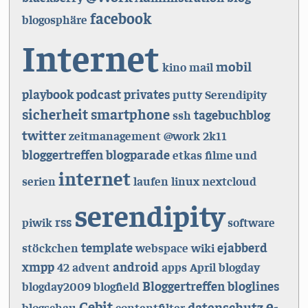
facebook
blogosphäre
Internet
mobil
kino
mail
playbook
podcast
privates
putty
Serendipity
sicherheit
smartphone
tagebuchblog
ssh
twitter
zeitmanagement
@work
2k11
bloggertreffen
blogparade
etkas
filme und
internet
serien
laufen
linux
nextcloud
serendipity
rss
piwik
software
template
ejabberd
stöckchen
webspace
wiki
xmpp
android
42
advent
apps
April
blogday
Bloggertreffen
bloglines
blogday2009
blogfield
e-
Cebit
datenschutz
blogschau
contentfilter