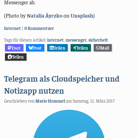
Messenger ab.
(Photo by
Natalia Åyczko
on
Unsplash)
Kategorien:
Internet
0 Kommentare
Tags für diesen Artikel:
internet
,
messenger
,
sicherheit
Toot
Post
Teilen
Teilen
Mail
Teilen
Telegram als Cloudspeicher und
Notizapp nutzen
Geschrieben von
Mario Hommel
am
Samstag, 11. März 2017