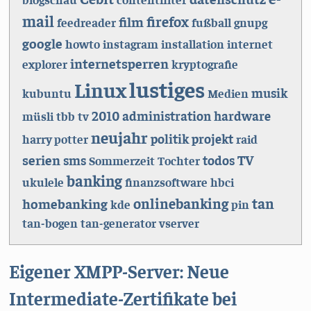
mail
firefox
film
feedreader
fußball
gnupg
google
howto
instagram
installation
internet
internetsperren
explorer
kryptografie
lustiges
Linux
musik
kubuntu
Medien
2010
administration
hardware
müsli
tbb
tv
neujahr
politik
projekt
harry potter
raid
serien
TV
sms
todos
Sommerzeit
Tochter
banking
ukulele
finanzsoftware
hbci
onlinebanking
tan
homebanking
kde
pin
tan-bogen
tan-generator
vserver
Eigener XMPP-Server: Neue
Intermediate-Zertifikate bei