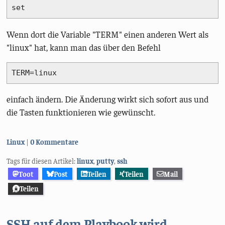
set
Wenn dort die Variable "TERM" einen anderen Wert als
"linux" hat, kann man das über den Befehl
TERM=linux
einfach ändern. Die Änderung wirkt sich sofort aus und
die Tasten funktionieren wie gewünscht.
Kategorien:
Linux
0 Kommentare
Tags für diesen Artikel:
linux
,
putty
,
ssh
Toot
Post
Teilen
Teilen
Mail
Teilen
SSH auf dem Playbook wird