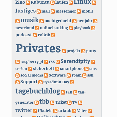
Linux
kino
Kubuntu
laufen
lustiges
mail
messenger
mobil
musik
nachtgedacht
neujahr
nextcloud
onlinebanking
playbook
podcast
Politik
Privates
projekt
putty
Serendipity
rss
raspberry pi
sicherheit
serien
smartphone
sms
social media
Software
spam
ssh
Support
Sysadmin Day
tagebuchblog
tan
tan-
tbb
generator
Ticket
TV
twitter
urlaub
Ukulele
Vater