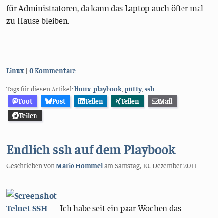
für Administratoren, da kann das Laptop auch öfter mal
zu Hause bleiben.
Kategorien:
Linux
0 Kommentare
Tags für diesen Artikel:
linux
,
playbook
,
putty
,
ssh
Toot
Post
Teilen
Teilen
Mail
Teilen
Endlich ssh auf dem Playbook
Geschrieben von
Mario Hommel
am
Samstag, 10. Dezember 2011
Ich habe seit ein paar Wochen das