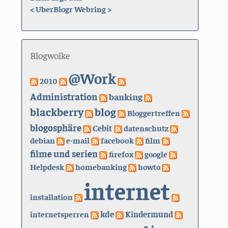
<
UberBlogr Webring
>
Blogwolke
@Work
2010
Administration
banking
blackberry
blog
Bloggertreffen
blogosphäre
Cebit
datenschutz
debian
e-mail
facebook
film
filme und serien
firefox
google
Helpdesk
homebanking
howto
internet
installation
kde
internetsperren
Kindermund