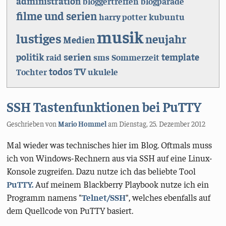
administration
bloggertreffen
blogparade
filme und serien
harry potter
kubuntu
musik
lustiges
neujahr
Medien
serien
politik
template
raid
sms
Sommerzeit
TV
todos
Tochter
ukulele
SSH Tastenfunktionen bei PuTTY
Geschrieben von
Mario Hommel
am
Dienstag, 25. Dezember 2012
Mal wieder was technisches hier im Blog. Oftmals muss
ich von Windows-Rechnern aus via SSH auf eine Linux-
Konsole zugreifen. Dazu nutze ich das beliebte Tool
PuTTY.
Auf meinem Blackberry Playbook nutze ich ein
Programm namens "
Telnet/SSH
", welches ebenfalls auf
dem Quellcode von PuTTY basiert.