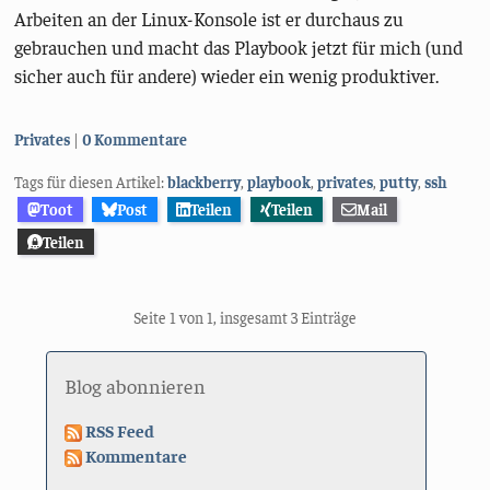
Arbeiten an der Linux-Konsole ist er durchaus zu
gebrauchen und macht das Playbook jetzt für mich (und
sicher auch für andere) wieder ein wenig produktiver.
Kategorien:
Privates
0 Kommentare
Tags für diesen Artikel:
blackberry
,
playbook
,
privates
,
putty
,
ssh
Toot
Post
Teilen
Teilen
Mail
Teilen
Seite 1 von 1, insgesamt 3 Einträge
Blog abonnieren
RSS Feed
Kommentare