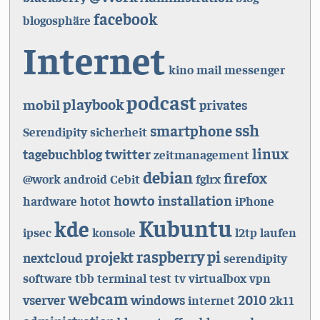
facebook
blogosphäre
Internet
kino
mail
messenger
podcast
playbook
mobil
privates
ssh
smartphone
Serendipity
sicherheit
linux
twitter
tagebuchblog
zeitmanagement
debian
firefox
@work
android
Cebit
fglrx
howto
installation
hardware
hotot
iPhone
Kubuntu
kde
ipsec
konsole
l2tp
laufen
raspberry pi
projekt
nextcloud
serendipity
software
tbb
terminal
test
tv
virtualbox
vpn
webcam
vserver
windows
2010
internet
2k11