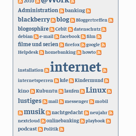
2010
Administration
banking
blackberry
blog
Bloggertreffen
blogosphäre
Cebit
datenschutz
debian
e-mail
facebook
film
filme und serien
firefox
google
Helpdesk
homebanking
howto
internet
installation
kde
internetsperren
Kindermund
Linux
kino
Kubuntu
laufen
lustiges
mail
messenger
mobil
musik
nachtgedacht
neujahr
nextcloud
onlinebanking
playbook
podcast
Politik