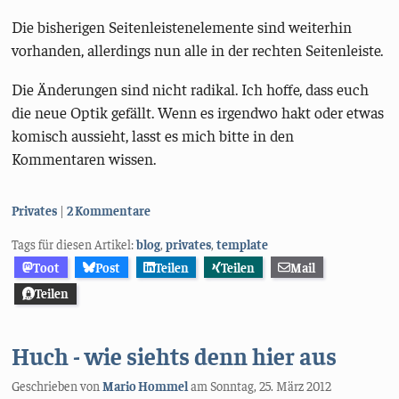
Die bisherigen Seitenleistenelemente sind weiterhin
vorhanden, allerdings nun alle in der rechten Seitenleiste.
Die Änderungen sind nicht radikal. Ich hoffe, dass euch
die neue Optik gefällt. Wenn es irgendwo hakt oder etwas
komisch aussieht, lasst es mich bitte in den
Kommentaren wissen.
Kategorien:
Privates
2 Kommentare
Tags für diesen Artikel:
blog
,
privates
,
template
Toot
Post
Teilen
Teilen
Mail
Teilen
Huch - wie siehts denn hier aus
Geschrieben von
Mario Hommel
am
Sonntag, 25. März 2012