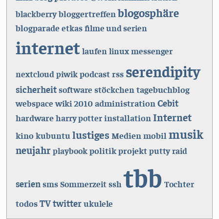
blogosphäre
bloggertreffen
blackberry
blogparade
etkas
filme und serien
internet
laufen
linux
messenger
serendipity
podcast
rss
nextcloud
piwik
sicherheit
tagebuchblog
software
stöckchen
Cebit
2010
administration
webspace
wiki
Internet
hardware
installation
harry potter
musik
lustiges
kino
Medien
mobil
kubuntu
neujahr
politik
projekt
playbook
putty
raid
tbb
serien
sms
Sommerzeit
ssh
Tochter
TV
twitter
todos
ukulele