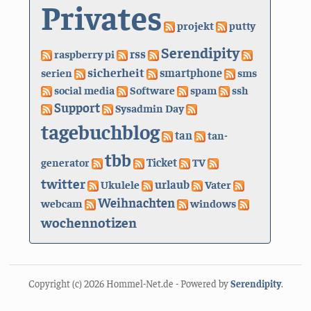
Privates
projekt
putty
Serendipity
rss
raspberry pi
sicherheit
serien
smartphone
sms
social media
Software
spam
ssh
Support
Sysadmin Day
tagebuchblog
tan
tan-
tbb
generator
Ticket
TV
twitter
urlaub
Ukulele
Vater
Weihnachten
webcam
windows
wochennotizen
Copyright (c) 2026 Hommel-Net.de - Powered by
Serendipity
.