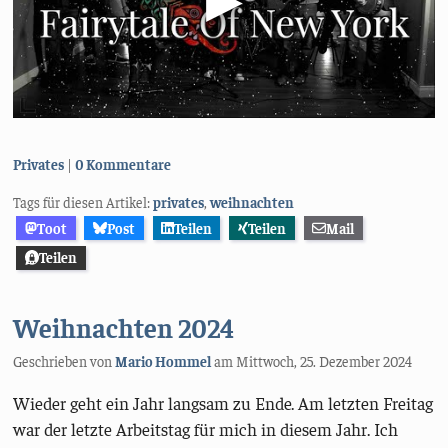
Kategorien:
Privates
0 Kommentare
Tags für diesen Artikel:
privates
,
weihnachten
Toot
Post
Teilen
Teilen
Mail
Teilen
Weihnachten 2024
Geschrieben von
Mario Hommel
am
Mittwoch, 25. Dezember 2024
Wieder geht ein Jahr langsam zu Ende. Am letzten Freitag
war der letzte Arbeitstag für mich in diesem Jahr. Ich