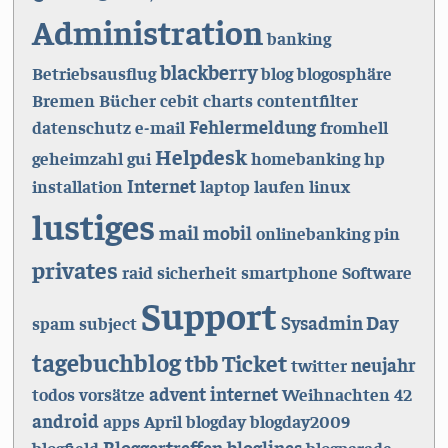
Administration
banking
blackberry
Betriebsausflug
blog
blogosphäre
Bremen
Bücher
cebit
charts
contentfilter
Fehlermeldung
datenschutz
e-mail
fromhell
Helpdesk
geheimzahl
gui
homebanking
hp
Internet
installation
laptop
laufen
linux
lustiges
mail
mobil
onlinebanking
pin
privates
raid
sicherheit
smartphone
Software
Support
Sysadmin Day
spam
subject
tagebuchblog
Ticket
tbb
neujahr
twitter
advent
internet
todos
vorsätze
Weihnachten
42
android
apps
April
blogday
blogday2009
Bloggertreffen
bloglines