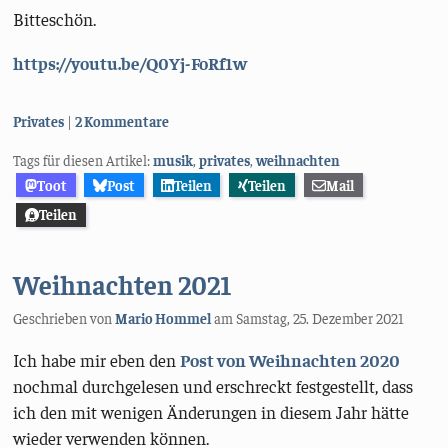
Bitteschön.
https://youtu.be/Q0Yj-FoRf1w
Kategorien:
Privates
2 Kommentare
Tags für diesen Artikel:
musik
,
privates
,
weihnachten
Toot
Post
Teilen
Teilen
Mail
Teilen
Weihnachten 2021
Geschrieben von
Mario Hommel
am
Samstag, 25. Dezember 2021
Ich habe mir eben den
Post von Weihnachten 2020
nochmal durchgelesen und erschreckt festgestellt, dass
ich den mit wenigen Änderungen in diesem Jahr hätte
wieder verwenden können.