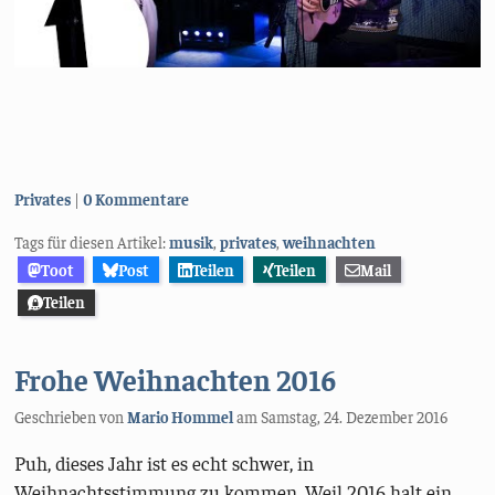
Kategorien:
Privates
0 Kommentare
Tags für diesen Artikel:
musik
,
privates
,
weihnachten
Toot
Post
Teilen
Teilen
Mail
Teilen
Frohe Weihnachten 2016
Geschrieben von
Mario Hommel
am
Samstag, 24. Dezember 2016
Puh, dieses Jahr ist es echt schwer, in
Weihnachtsstimmung zu kommen. Weil 2016 halt ein