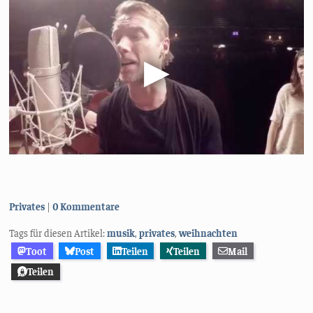
Kategorien:
Privates
0 Kommentare
Tags für diesen Artikel:
musik
,
privates
,
weihnachten
Toot
Post
Teilen
Teilen
Mail
Teilen