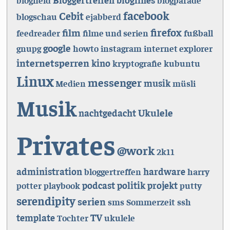
blogfield
blogparade
facebook
Cebit
blogschau
ejabberd
firefox
film
feedreader
filme und serien
fußball
google
gnupg
howto
instagram
internet explorer
internetsperren
kino
kryptografie
kubuntu
Linux
messenger
musik
Medien
müsli
Musik
Ukulele
nachtgedacht
Privates
@work
2k11
administration
hardware
bloggertreffen
harry
podcast
politik
projekt
potter
playbook
putty
serendipity
serien
sms
Sommerzeit
ssh
TV
template
Tochter
ukulele