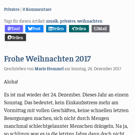
Kategorien:
Privates
0 Kommentare
Tags für diesen Artikel:
musik
,
privates
,
weihnachten
Toot
Post
Teilen
Teilen
Mail
Teilen
Frohe Weihnachten 2017
Geschrieben von
Mario Hommel
am
Sonntag, 24. Dezember 2017
Aloha!
Es ist mal wieder der 24. Dezember. Dieses Jahr an einem
Sonntag. Das bedeutet, kein Einkaufsstress mehr am
Vormittag mit vollen Geschäften, keine schnellen letzten
Besorgungen machen, sich nicht durch Mengen
manchmal schlechtgelaunter Menschen drängeln. Na ja,
so schlimm war es ja die letzten Jahre dann doch nicht.