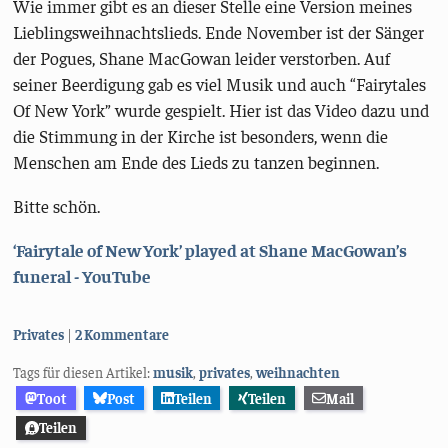
Wie immer gibt es an dieser Stelle eine Version meines
Lieblingsweihnachtslieds. Ende November ist der Sänger
der Pogues, Shane MacGowan leider verstorben. Auf
seiner Beerdigung gab es viel Musik und auch “Fairytales
Of New York” wurde gespielt. Hier ist das Video dazu und
die Stimmung in der Kirche ist besonders, wenn die
Menschen am Ende des Lieds zu tanzen beginnen.
Bitte schön.
‘Fairytale of New York’ played at Shane MacGowan’s
funeral - YouTube
Kategorien:
Privates
2 Kommentare
Tags für diesen Artikel:
musik
,
privates
,
weihnachten
Toot
Post
Teilen
Teilen
Mail
Teilen