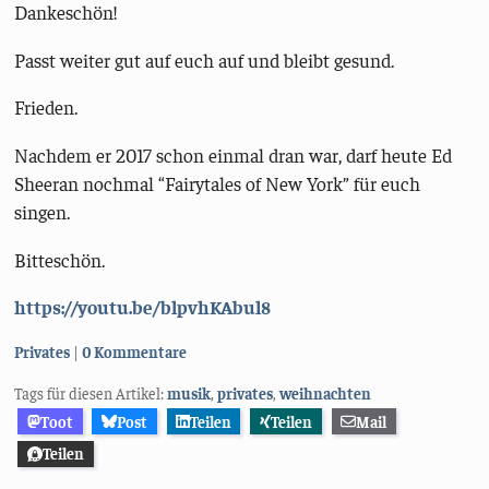
Dankeschön!
Passt weiter gut auf euch auf und bleibt gesund.
Frieden.
Nachdem er 2017 schon einmal dran war, darf heute Ed
Sheeran nochmal “Fairytales of New York” für euch
singen.
Bitteschön.
https://youtu.be/blpvhKAbul8
Kategorien:
Privates
0 Kommentare
Tags für diesen Artikel:
musik
,
privates
,
weihnachten
Toot
Post
Teilen
Teilen
Mail
Teilen