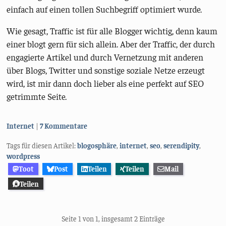
einfach auf einen tollen Suchbegriff optimiert wurde.
Wie gesagt, Traffic ist für alle Blogger wichtig, denn kaum
einer blogt gern für sich allein. Aber der Traffic, der durch
engagierte Artikel und durch Vernetzung mit anderen
über Blogs, Twitter und sonstige soziale Netze erzeugt
wird, ist mir dann doch lieber als eine perfekt auf SEO
getrimmte Seite.
Kategorien:
Internet
7 Kommentare
Tags für diesen Artikel:
blogosphäre
,
internet
,
seo
,
serendipity
,
wordpress
Toot
Post
Teilen
Teilen
Mail
Teilen
Seite 1 von 1, insgesamt 2 Einträge