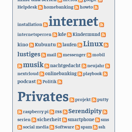
Helpdesk
homebanking
howto
internet
installation
kde
internetsperren
Kindermund
Linux
kino
Kubuntu
laufen
lustiges
mail
messenger
mobil
musik
nachtgedacht
neujahr
nextcloud
onlinebanking
playbook
podcast
Politik
Privates
projekt
putty
Serendipity
rss
raspberry pi
sicherheit
serien
smartphone
sms
social media
Software
spam
ssh