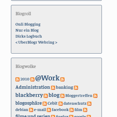
Blogroll
Onli Blogging
Nur ein Blog
Dirks Logbuch
<
UberBlogr Webring
>
Blogwolke
@Work
2010
Administration
banking
blackberry
blog
Bloggertreffen
blogosphäre
Cebit
datenschutz
debian
e-mail
facebook
film
filme und serien
firefox
google