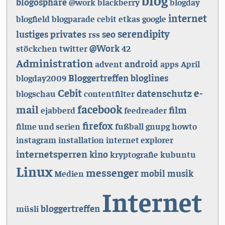
blogosphäre
@work
blackberry
blogday
internet
blogfield
blogparade
cebit
etkas
google
serendipity
privates
lustiges
seo
rss
@Work
stöckchen
twitter
42
Administration
android
advent
apps
April
Bloggertreffen
bloglines
blogday2009
e-
Cebit
datenschutz
blogschau
contentfilter
facebook
mail
film
ejabberd
feedreader
firefox
filme und serien
fußball
gnupg
howto
instagram
installation
internet explorer
internetsperren
kino
kryptografie
kubuntu
Linux
messenger
mobil
musik
Medien
Internet
bloggertreffen
müsli