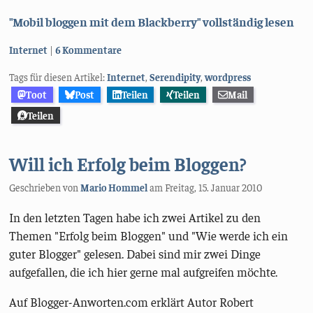
"Mobil bloggen mit dem Blackberry" vollständig lesen
Kategorien:
Internet
6 Kommentare
Tags für diesen Artikel:
Internet
,
Serendipity
,
wordpress
Toot
Post
Teilen
Teilen
Mail
Teilen
Will ich Erfolg beim Bloggen?
Geschrieben von
Mario Hommel
am
Freitag, 15. Januar 2010
In den letzten Tagen habe ich zwei Artikel zu den
Themen "Erfolg beim Bloggen" und "Wie werde ich ein
guter Blogger" gelesen. Dabei sind mir zwei Dinge
aufgefallen, die ich hier gerne mal aufgreifen möchte.
Auf Blogger-Anworten.com erklärt Autor Robert