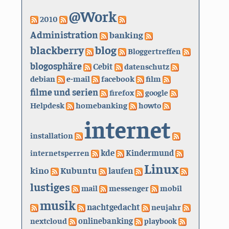
@Work
2010
Administration
banking
blackberry
blog
Bloggertreffen
blogosphäre
Cebit
datenschutz
debian
e-mail
facebook
film
filme und serien
firefox
google
Helpdesk
homebanking
howto
internet
installation
kde
internetsperren
Kindermund
Linux
kino
Kubuntu
laufen
lustiges
mail
messenger
mobil
musik
nachtgedacht
neujahr
nextcloud
onlinebanking
playbook