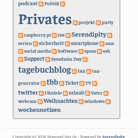
podcast
Politik
Privates
projekt
putty
Serendipity
rss
raspberry pi
sicherheit
serien
smartphone
sms
social media
Software
spam
ssh
Support
Sysadmin Day
tagebuchblog
tan
tan-
tbb
generator
Ticket
TV
twitter
urlaub
Ukulele
Vater
Weihnachten
webcam
windows
wochennotizen
Copyright (c) 2026 Hommel-Net.de - Powered by
Serendipity
.