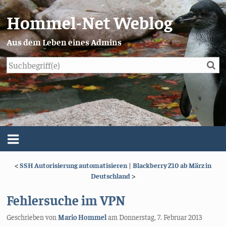
Hommel-Net Weblog
Aus dem Leben eines Admins
Su
Blog
Menü
<
SSH Autorisierung automatisieren
|
Blackberry Z10 ab März in
Über mich
Deutschland
>
Impressum/Datenschutz
Fehlersuche im VPN
Geschrieben von
Mario Hommel
am
Donnerstag, 7. Februar 2013