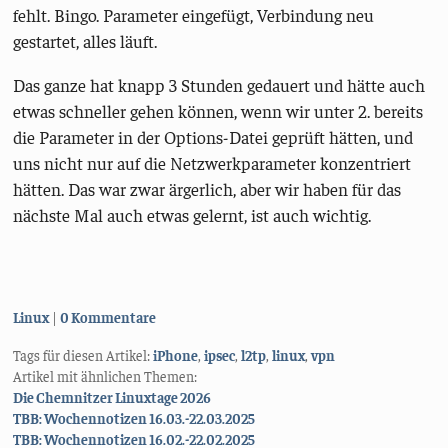
fehlt. Bingo. Parameter eingefügt, Verbindung neu
gestartet, alles läuft.
Das ganze hat knapp 3 Stunden gedauert und hätte auch
etwas schneller gehen können, wenn wir unter 2. bereits
die Parameter in der Options-Datei geprüft hätten, und
uns nicht nur auf die Netzwerkparameter konzentriert
hätten. Das war zwar ärgerlich, aber wir haben für das
nächste Mal auch etwas gelernt, ist auch wichtig.
Kategorien:
Linux
0 Kommentare
Tags für diesen Artikel:
iPhone
,
ipsec
,
l2tp
,
linux
,
vpn
Artikel mit ähnlichen Themen:
Die Chemnitzer Linuxtage 2026
TBB: Wochennotizen 16.03.-22.03.2025
TBB: Wochennotizen 16.02.-22.02.2025