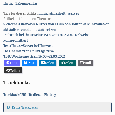
Kategorien:
Linux
1 Kommentar
Tags für diesen Artikel:
linux
,
sicherheit
,
vserver
Artikel mit ähnlichen Themen:
Sicherheitshinweis: Nutzer von KDE Neon sollten ihre Installation
aktualisieren oder neu aufsetzen
Einbruch bei Linux Mint: ISOs vom 20.2.2016 teilweise
kompromitiert
Test: Linux vServer bei Linevast
Die Chemnitzer Linuxtage 2026
TBB: Wochennotizen 16.03.-22.03.2025
Toot
Post
Teilen
Teilen
Mail
Teilen
Trackbacks
Trackback-URL für diesen Eintrag
Keine Trackbacks