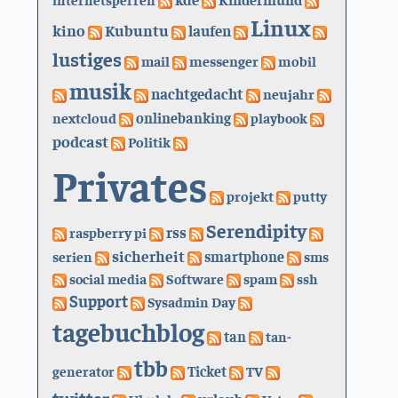
Linux
kino
Kubuntu
laufen
lustiges
mail
messenger
mobil
musik
nachtgedacht
neujahr
nextcloud
onlinebanking
playbook
podcast
Politik
Privates
projekt
putty
Serendipity
rss
raspberry pi
sicherheit
serien
smartphone
sms
social media
Software
spam
ssh
Support
Sysadmin Day
tagebuchblog
tan
tan-
tbb
generator
Ticket
TV
twitter