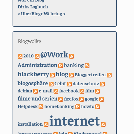
Dirks Logbuch
<
UberBlogr Webring
>
Blogwolke
@Work
2010
Administration
banking
blackberry
blog
Bloggertreffen
blogosphäre
Cebit
datenschutz
debian
e-mail
facebook
film
filme und serien
firefox
google
Helpdesk
homebanking
howto
internet
installation
kde
internetsperren
Kindermund