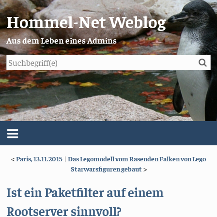
Hommel-Net Weblog
Aus dem Leben eines Admins
Su
Blog
Menü
<
Paris, 13.11.2015
|
Das Legomodell vom Rasenden Falken von Lego
Über mich
Starwarsfiguren gebaut
>
Impressum/Datenschutz
Ist ein Paketfilter auf einem
Rootserver sinnvoll?