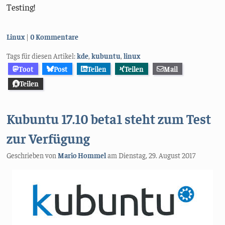
Testing!
Kategorien:
Linux
0 Kommentare
Tags für diesen Artikel:
kde
,
kubuntu
,
linux
Toot
Post
Teilen
Teilen
Mail
Teilen
Kubuntu 17.10 beta1 steht zum Test
zur Verfügung
Geschrieben von
Mario Hommel
am
Dienstag, 29. August 2017