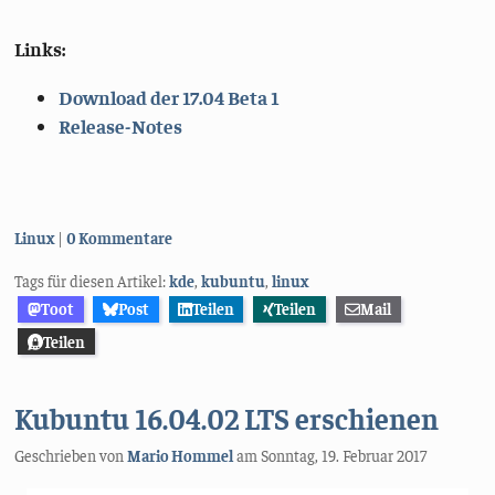
Links:
Download der 17.04 Beta 1
Release-Notes
Kategorien:
Linux
0 Kommentare
Tags für diesen Artikel:
kde
,
kubuntu
,
linux
Toot
Post
Teilen
Teilen
Mail
Teilen
Kubuntu 16.04.02 LTS erschienen
Geschrieben von
Mario Hommel
am
Sonntag, 19. Februar 2017