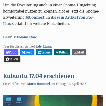
Um die Erweiterung auch in einer Gnome-Umgebung
komfortabel nutzen zu können, gibt es jetzt die Gnome-
Erweiterung
MConnect
. In
diesem Artikel von Pro-
Linux
erfahrt ihr weitere Einzelheiten.
Kategorien:
Linux
0 Kommentare
Tags für diesen Artikel:
kde
,
Linux
Toot
Post
Teilen
Teilen
Mail
Teilen
Kubuntu 17.04 erschienen
Geschrieben von
Mario Hommel
am
Freitag, 14. April 2017