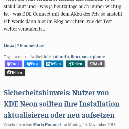
stabil läuft und - was ja heutzutage auch immer wichtig
ist - was KDE Connect mit dem Akku des Priv so anstellt.
Ich werde dann hier im Blog berichten, wie der Test
weiter verlaufen ist.
Kategorien:
Linux
2 Kommentare
Tags für diesen Artikel:
kde
,
kubuntu
,
linux
,
smartphone
Toot
Post
Teilen
Teilen
Mail
Teilen
Sicherheitshinweis: Nutzer von
KDE Neon sollten ihre Installation
aktualisieren oder neu aufsetzen
Geschrieben von
Mario Hommel
am
Montag, 14. November 2016