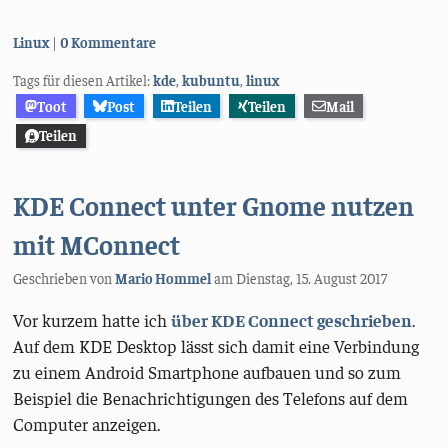
Kategorien:
Linux
0 Kommentare
Tags für diesen Artikel:
kde
,
kubuntu
,
linux
Toot
Post
Teilen
Teilen
Mail
Teilen
KDE Connect unter Gnome nutzen
mit MConnect
Geschrieben von
Mario Hommel
am
Dienstag, 15. August 2017
Vor kurzem hatte ich
über KDE Connect geschrieben
.
Auf dem KDE Desktop lässt sich damit eine Verbindung
zu einem Android Smartphone aufbauen und so zum
Beispiel die Benachrichtigungen des Telefons auf dem
Computer anzeigen.