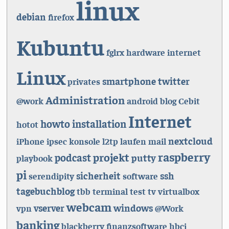
linux
debian
firefox
Kubuntu
fglrx
hardware
internet
Linux
smartphone
twitter
privates
Administration
@work
android
blog
Cebit
Internet
howto
installation
hotot
nextcloud
iPhone
ipsec
konsole
l2tp
laufen
mail
raspberry
projekt
podcast
putty
playbook
pi
sicherheit
ssh
serendipity
software
tagebuchblog
tbb
terminal
test
tv
virtualbox
webcam
vserver
windows
vpn
@Work
banking
blackberry
finanzsoftware
hbci