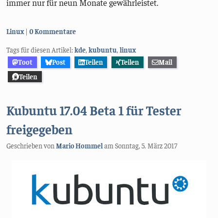
immer nur für neun Monate gewährleistet.
Kategorien:
Linux
0 Kommentare
Tags für diesen Artikel:
kde
,
kubuntu
,
linux
Toot
Post
Teilen
Teilen
Mail
Teilen
Kubuntu 17.04 Beta 1 für Tester
freigegeben
Geschrieben von
Mario Hommel
am
Sonntag, 5. März 2017