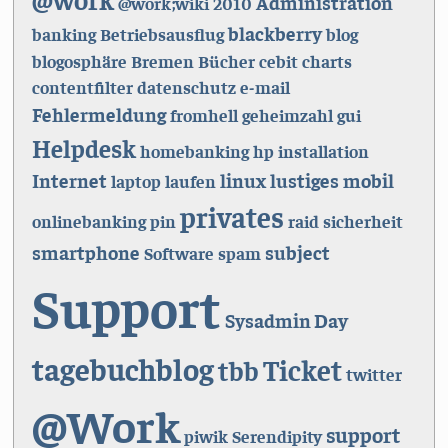
Administration
@work;wiki
2010
blackberry
banking
Betriebsausflug
blog
blogosphäre
Bremen
Bücher
cebit
charts
contentfilter
datenschutz
e-mail
Fehlermeldung
fromhell
geheimzahl
gui
Helpdesk
homebanking
hp
installation
Internet
linux
lustiges
mobil
laptop
laufen
privates
onlinebanking
pin
raid
sicherheit
smartphone
subject
Software
spam
Support
Sysadmin Day
tagebuchblog
Ticket
tbb
twitter
@Work
support
piwik
Serendipity