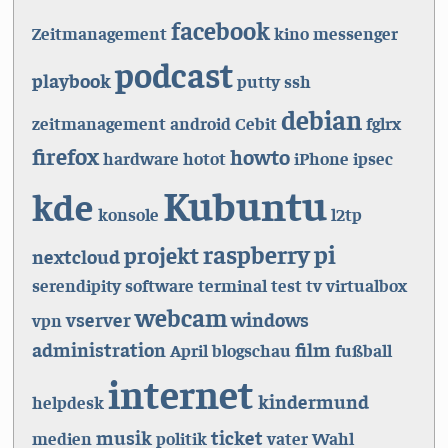
facebook
Zeitmanagement
kino
messenger
podcast
playbook
putty
ssh
debian
zeitmanagement
android
Cebit
fglrx
firefox
howto
hardware
hotot
iPhone
ipsec
Kubuntu
kde
konsole
l2tp
raspberry pi
projekt
nextcloud
serendipity
software
terminal
test
tv
virtualbox
webcam
vserver
windows
vpn
administration
film
April
blogschau
fußball
internet
kindermund
helpdesk
musik
ticket
medien
politik
vater
Wahl