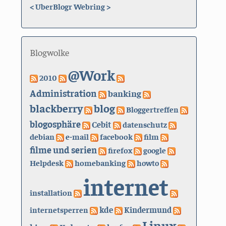
<
UberBlogr Webring
>
Blogwolke
@Work
2010
Administration
banking
blackberry
blog
Bloggertreffen
blogosphäre
Cebit
datenschutz
debian
e-mail
facebook
film
filme und serien
firefox
google
Helpdesk
homebanking
howto
internet
installation
kde
internetsperren
Kindermund
Linux