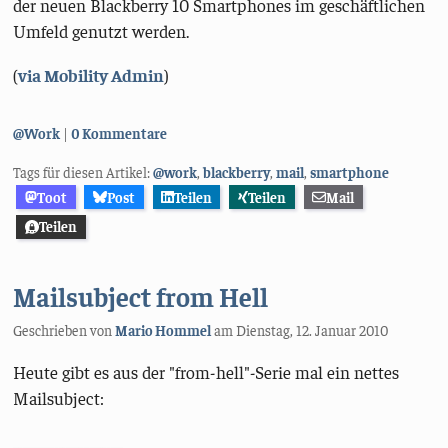
der neuen Blackberry 10 Smartphones im geschäftlichen
Umfeld genutzt werden.
(
via Mobility Admin
)
Kategorien:
@Work
0 Kommentare
Tags für diesen Artikel:
@work
,
blackberry
,
mail
,
smartphone
Toot
Post
Teilen
Teilen
Mail
Teilen
Mailsubject from Hell
Geschrieben von
Mario Hommel
am
Dienstag, 12. Januar 2010
Heute gibt es aus der "from-hell"-Serie mal ein nettes
Mailsubject: