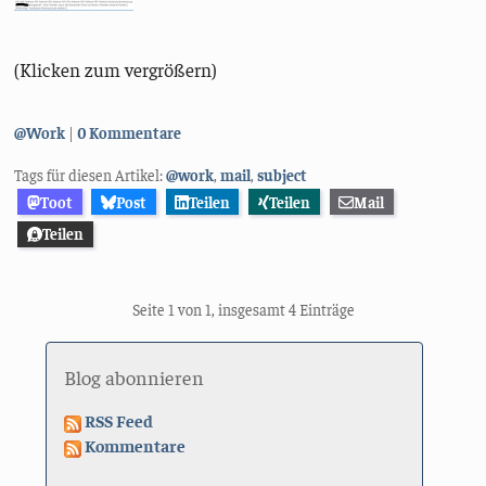
(Klicken zum vergrößern)
Kategorien:
@Work
0 Kommentare
Tags für diesen Artikel:
@work
,
mail
,
subject
Toot
Post
Teilen
Teilen
Mail
Teilen
Seite 1 von 1, insgesamt 4 Einträge
Blog abonnieren
RSS Feed
Kommentare