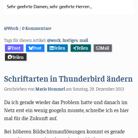
Kategorien:
@Work
0 Kommentare
Tags für diesen Artikel:
@work
,
lustiges
,
mail
Toot
Post
Teilen
Teilen
Mail
Teilen
Schriftarten in Thunderbird ändern
Geschrieben von
Mario Hommel
am
Sonntag, 29. Dezember 2013
Da ich gerade wieder das Problem hatte und danach im
Netz erst ein wenig googeln musste, schreibe ich es hier
mal für die Zukunft auf.
Bei höheren Bildschirmauflösungen kommt es gerade