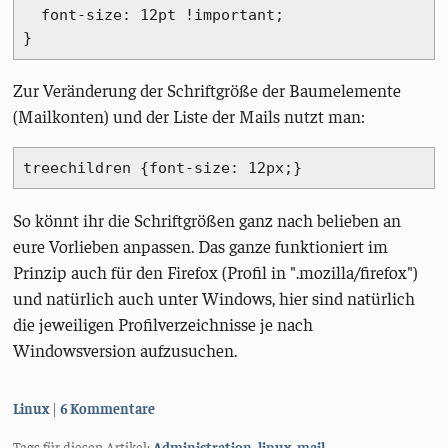
  font-size: 12pt !important;

Zur Veränderung der Schriftgröße der Baumelemente
(Mailkonten) und der Liste der Mails nutzt man:
treechildren {font-size: 12px;}
So könnt ihr die Schriftgrößen ganz nach belieben an
eure Vorlieben anpassen. Das ganze funktioniert im
Prinzip auch für den Firefox (Profil in ".mozilla/firefox")
und natürlich auch unter Windows, hier sind natürlich
die jeweiligen Profilverzeichnisse je nach
Windowsversion aufzusuchen.
Kategorien:
Linux
6 Kommentare
Tags für diesen Artikel:
Administration
,
linux
,
mail