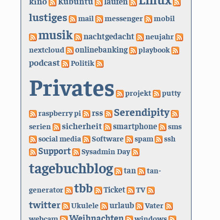
kino
Kubuntu
laufen
lustiges
mail
messenger
mobil
musik
nachtgedacht
neujahr
nextcloud
onlinebanking
playbook
podcast
Politik
Privates
projekt
putty
Serendipity
rss
raspberry pi
sicherheit
serien
smartphone
sms
social media
Software
spam
ssh
Support
Sysadmin Day
tagebuchblog
tan
tan-
tbb
generator
Ticket
TV
twitter
urlaub
Ukulele
Vater
Weihnachten
webcam
windows