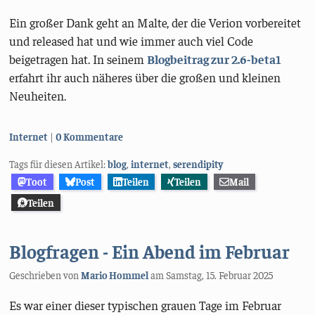
Ein großer Dank geht an Malte, der die Verion vorbereitet
und released hat und wie immer auch viel Code
beigetragen hat. In seinem
Blogbeitrag zur 2.6-beta1
erfahrt ihr auch näheres über die großen und kleinen
Neuheiten.
Kategorien:
Internet
0 Kommentare
Tags für diesen Artikel:
blog
,
internet
,
serendipity
Toot
Post
Teilen
Teilen
Mail
Teilen
Blogfragen - Ein Abend im Februar
Geschrieben von
Mario Hommel
am
Samstag, 15. Februar 2025
Es war einer dieser typischen grauen Tage im Februar