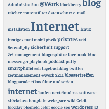
blog
@Work
Administration
blackberry
Bücher
contentfilter
datenschutz
e-mail
Internet
linux
installation
privates
lustiges
mail
mobil
piwik
raid
sicherheit
support
Serendipity
facebook
blogosphäre
kino
Zeitmanagement
podcast
playbook
messenger
putty
smartphone
tagebuchblog
twitter
ssh
bloggertreffen
zeitmanagement
@work
2k11
blogparade
etkas
filme und serien
internet
nextcloud
rss
software
laufen
template
stöckchen
webspace
wiki
Cebit
wordpress
seo
blogday
blogfield
cebit
google
42