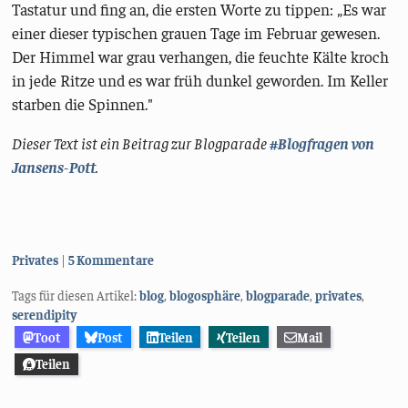
Tastatur und fing an, die ersten Worte zu tippen: „Es war
einer dieser typischen grauen Tage im Februar gewesen.
Der Himmel war grau verhangen, die feuchte Kälte kroch
in jede Ritze und es war früh dunkel geworden. Im Keller
starben die Spinnen."
Dieser Text ist ein Beitrag zur Blogparade
#Blogfragen von
Jansens-Pott
.
Kategorien:
Privates
5 Kommentare
Tags für diesen Artikel:
blog
,
blogosphäre
,
blogparade
,
privates
,
serendipity
Toot
Post
Teilen
Teilen
Mail
Teilen