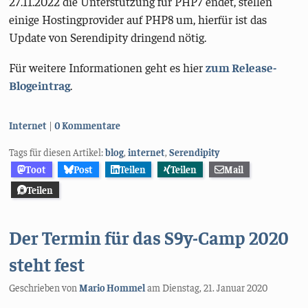
27.11.2022 die Unterstützung für PHP7 endet, stellen
einige Hostingprovider auf PHP8 um, hierfür ist das
Update von Serendipity dringend nötig.
Für weitere Informationen geht es hier
zum Release-
Blogeintrag
.
Kategorien:
Internet
0 Kommentare
Tags für diesen Artikel:
blog
,
internet
,
Serendipity
Toot
Post
Teilen
Teilen
Mail
Teilen
Der Termin für das S9y-Camp 2020
steht fest
Geschrieben von
Mario Hommel
am
Dienstag, 21. Januar 2020