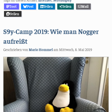
Tags für diesen Artikel:
internet
,
Serendipity
Toot
Post
Teilen
Teilen
Mail
Teilen
S9y-Camp 2019: Wie man Nogger
aufreißt
Geschrieben von
Mario Hommel
am
Mittwoch, 8. Mai 2019