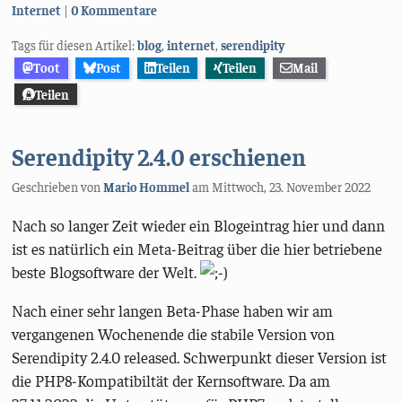
Kategorien:
Internet
0 Kommentare
Tags für diesen Artikel:
blog
,
internet
,
serendipity
Toot
Post
Teilen
Teilen
Mail
Teilen
Serendipity 2.4.0 erschienen
Geschrieben von
Mario Hommel
am
Mittwoch, 23. November 2022
Nach so langer Zeit wieder ein Blogeintrag hier und dann
ist es natürlich ein Meta-Beitrag über die hier betriebene
beste Blogsoftware der Welt.
Nach einer sehr langen Beta-Phase haben wir am
vergangenen Wochenende die stabile Version von
Serendipity 2.4.0 released. Schwerpunkt dieser Version ist
die PHP8-Kompatibiltät der Kernsoftware. Da am