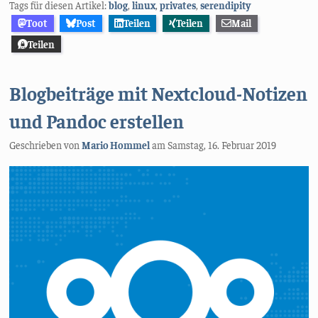
Tags für diesen Artikel:
blog
,
linux
,
privates
,
serendipity
Toot
Post
Teilen
Teilen
Mail
Teilen
Blogbeiträge mit Nextcloud-Notizen
und Pandoc erstellen
Geschrieben von
Mario Hommel
am
Samstag, 16. Februar 2019