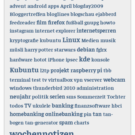
android
advent
apps
April
blogday2009
Bloggertreffen
bloglines
blogschau
ejabberd
firefox
film
feedreader
fußball
gnupg
howto
internetsperren
instagram
internet explorer
Linux
musik
kryptografie
kubuntu
Medien
debian
starwars
müsli
harry potter
fglrx
kde
hardware
hotot
iPhone
ipsec
konsole
Kubuntu
raspberry pi
projekt
l2tp
tbb
webcam
vserver
terminal
test
tv
virtualbox
vpn
windows
2010
administration
thunderbird
neujahr
politik
serien
sms
Sommerzeit
Tochter
banking
todos
TV
ukulele
finanzsoftware
hbci
onlinebanking
tan
homebanking
pin
tan-
spam
bogen
tan-generator
charts
wochennotizen