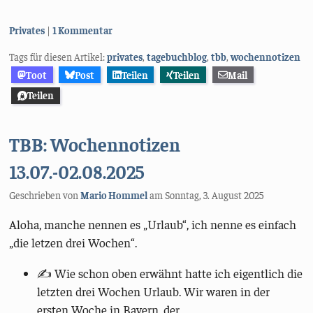
Kategorien:
Privates
1 Kommentar
Tags für diesen Artikel:
privates
,
tagebuchblog
,
tbb
,
wochennotizen
Toot
Post
Teilen
Teilen
Mail
Teilen
TBB: Wochennotizen
13.07.-02.08.2025
Geschrieben von
Mario Hommel
am
Sonntag, 3. August 2025
Aloha, manche nennen es „Urlaub“, ich nenne es einfach
„die letzen drei Wochen“.
✍️ Wie schon oben erwähnt hatte ich eigentlich die
letzten drei Wochen Urlaub. Wir waren in der
ersten Woche in Bayern, der