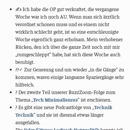
✍️ Ich habe die OP gut verkraftet, die vergangene
Woche war ich noch AU. Wenn man sich ärztlich
verordnet schonen muss und es einem nicht
wirklich schlecht geht, ist so eine entschleunigte
Woche eigentlich ganz erholsam. Mein verhobener
Rücken, den ich über die ganze Zeit noch mit mir
„rumgeschleppt“ habe, hat sich diese Woche auch
beruhigt.
??‍♂️ Zur Genesung und um wieder „in die Gänge“ zu
kommen, waren einige langsame Spaziergänge sehr
hilfreich.
?️ Der zweite Teil unserer BuzzZoom-Folge zum
Thema „
Tech Minimalismus
“ ist erschienen.
? Es gibt eine neue Podcastfolge von „
Technik
Technik
“ und sie ist diesmal etwas länger
ausgefallen.
Die
Folge 529 von Logbuch Netzpolitik
konnte ich