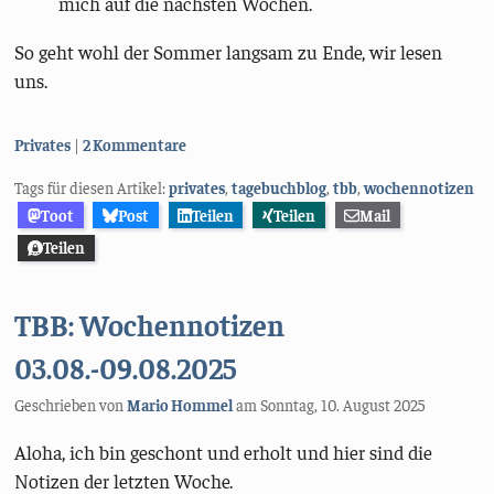
mich auf die nächsten Wochen.
So geht wohl der Sommer langsam zu Ende, wir lesen
uns.
Kategorien:
Privates
2 Kommentare
Tags für diesen Artikel:
privates
,
tagebuchblog
,
tbb
,
wochennotizen
Toot
Post
Teilen
Teilen
Mail
Teilen
TBB: Wochennotizen
03.08.-09.08.2025
Geschrieben von
Mario Hommel
am
Sonntag, 10. August 2025
Aloha, ich bin geschont und erholt und hier sind die
Notizen der letzten Woche.