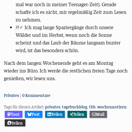
mal war noch in meiner Teenager-Zeit). Gerade
schaffe ich es nicht, mir regelmäßig Zeit zum Lesen
zu nehmen.
??‍♂️ Ich mag lange Spaziergänge durch unsere
Wälder und im Herbst, wenn noch die Sonne
scheint und das Laub der Bäume langsam bunter
wird, ist das besonders schön.
Nach dem langen Wochenende geht es am Montag
wieder ins Büro. Ich werde die restlichen freien Tage noch
genießen, wir lesen uns.
Kategorien:
Privates
0 Kommentare
Tags für diesen Artikel:
privates
,
tagebuchblog
,
tbb
,
wochennotizen
Toot
Post
Teilen
Teilen
Mail
Teilen