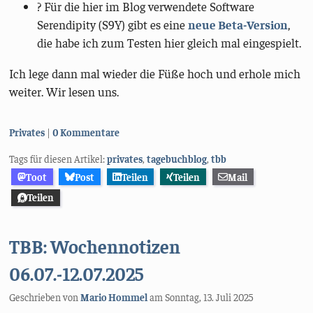
?️ Für die hier im Blog verwendete Software
Serendipity (S9Y) gibt es eine
neue Beta-Version
,
die habe ich zum Testen hier gleich mal eingespielt.
Ich lege dann mal wieder die Füße hoch und erhole mich
weiter. Wir lesen uns.
Kategorien:
Privates
0 Kommentare
Tags für diesen Artikel:
privates
,
tagebuchblog
,
tbb
Toot
Post
Teilen
Teilen
Mail
Teilen
TBB: Wochennotizen
06.07.-12.07.2025
Geschrieben von
Mario Hommel
am
Sonntag, 13. Juli 2025