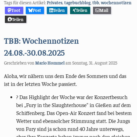
Tags für diesen Artikel:
Privates
,
tagebuchblog
,
tbb
,
wochennotizen
Toot
Post
Teilen
Teilen
Mail
Teilen
TBB: Wochennotizen
24.08.-30.08.2025
Geschrieben von
Mario Hommel
am
Sonntag, 31. August 2025
Aloha, wir nähern uns dem Ende des Sommers und das
ist in der letzten Woche passiert.
? Das Highlight der Woche war der Konzertbesuch
bei „Fury in the Slaughterhouse“ in Gießen auf dem
Schiffenberg. Das Open-Air Konzert fand bei bestem
Wetter und ebensolcher Stimmung statt. Die Jungs
von Fury sind ja schon rund 40 Jahre unterwegs,
aber ihre Konzerte haben immer noch den gleichen