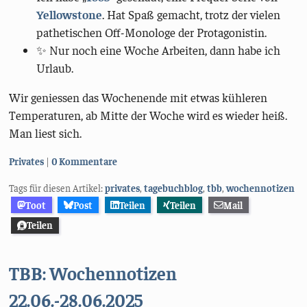
Yellowstone
. Hat Spaß gemacht, trotz der vielen
pathetischen Off-Monologe der Protagonistin.
✨ Nur noch eine Woche Arbeiten, dann habe ich
Urlaub.
Wir geniessen das Wochenende mit etwas kühleren
Temperaturen, ab Mitte der Woche wird es wieder heiß.
Man liest sich.
Kategorien:
Privates
0 Kommentare
Tags für diesen Artikel:
privates
,
tagebuchblog
,
tbb
,
wochennotizen
Toot
Post
Teilen
Teilen
Mail
Teilen
TBB: Wochennotizen
22.06.-28.06.2025