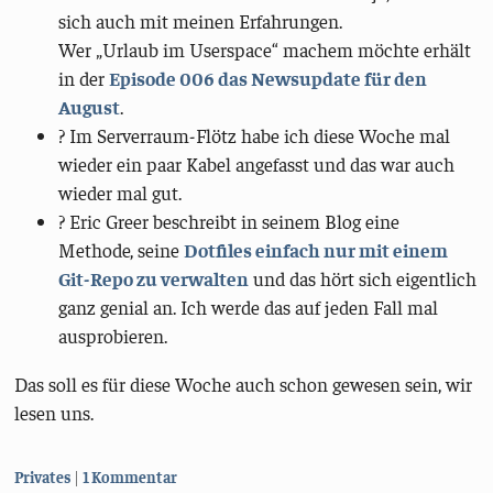
sich auch mit meinen Erfahrungen.
Wer „Urlaub im Userspace“ machem möchte erhält
in der
Episode 006 das Newsupdate für den
August
.
? Im Serverraum-Flötz habe ich diese Woche mal
wieder ein paar Kabel angefasst und das war auch
wieder mal gut.
?️ Eric Greer beschreibt in seinem Blog eine
Methode, seine
Dotfiles einfach nur mit einem
Git-Repo zu verwalten
und das hört sich eigentlich
ganz genial an. Ich werde das auf jeden Fall mal
ausprobieren.
Das soll es für diese Woche auch schon gewesen sein, wir
lesen uns.
Kategorien:
Privates
1 Kommentar