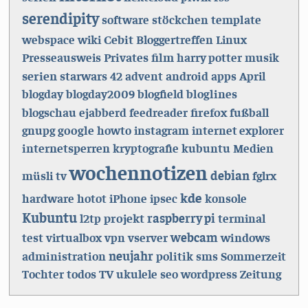
serendipity
template
software
stöckchen
Cebit
webspace
wiki
Bloggertreffen
Linux
Privates
film
Presseausweis
harry potter
musik
serien
starwars
android
42
advent
apps
April
bloglines
blogday
blogday2009
blogfield
firefox
blogschau
ejabberd
feedreader
fußball
google
gnupg
howto
instagram
internet explorer
internetsperren
kryptografie
kubuntu
Medien
wochennotizen
tv
debian
müsli
fglrx
kde
hardware
hotot
iPhone
ipsec
konsole
Kubuntu
projekt
raspberry pi
l2tp
terminal
vserver
webcam
windows
test
virtualbox
vpn
administration
neujahr
politik
sms
Sommerzeit
todos
TV
wordpress
Tochter
ukulele
seo
Zeitung