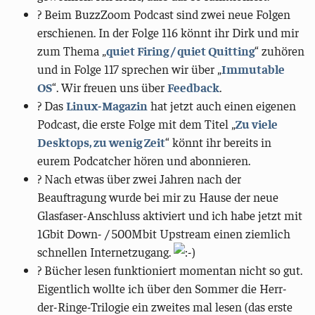
?️ Beim BuzzZoom Podcast sind zwei neue Folgen
erschienen. In der Folge 116 könnt ihr Dirk und mir
zum Thema „
quiet Firing / quiet Quitting
“ zuhören
und in Folge 117 sprechen wir über „
Immutable
OS
“. Wir freuen uns über
Feedback
.
? Das
Linux-Magazin
hat jetzt auch einen eigenen
Podcast, die erste Folge mit dem Titel „
Zu viele
Desktops, zu wenig Zeit
“ könnt ihr bereits in
eurem Podcatcher hören und abonnieren.
?️ Nach etwas über zwei Jahren nach der
Beauftragung wurde bei mir zu Hause der neue
Glasfaser-Anschluss aktiviert und ich habe jetzt mit
1Gbit Down- / 500Mbit Upstream einen ziemlich
schnellen Internetzugang.
? Bücher lesen funktioniert momentan nicht so gut.
Eigentlich wollte ich über den Sommer die Herr-
der-Ringe-Trilogie ein zweites mal lesen (das erste