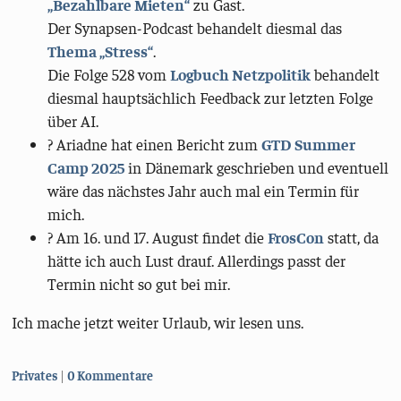
„Bezahlbare Mieten“
zu Gast.
Der Synapsen-Podcast behandelt diesmal das
Thema „Stress“
.
Die Folge 528 vom
Logbuch Netzpolitik
behandelt
diesmal hauptsächlich Feedback zur letzten Folge
über AI.
?️ Ariadne hat einen Bericht zum
GTD Summer
Camp 2025
in Dänemark geschrieben und eventuell
wäre das nächstes Jahr auch mal ein Termin für
mich.
?️ Am 16. und 17. August findet die
FrosCon
statt, da
hätte ich auch Lust drauf. Allerdings passt der
Termin nicht so gut bei mir.
Ich mache jetzt weiter Urlaub, wir lesen uns.
Kategorien:
Privates
0 Kommentare