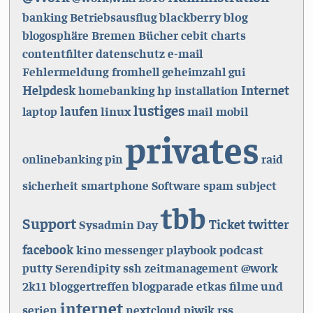
blackberry
blog
banking
Betriebsausflug
blogosphäre
Bremen
Bücher
cebit
charts
contentfilter
datenschutz
e-mail
Fehlermeldung
fromhell
geheimzahl
gui
Helpdesk
Internet
homebanking
hp
installation
lustiges
laufen
linux
mail
mobil
laptop
privates
onlinebanking
pin
raid
sicherheit
smartphone
Software
spam
subject
tbb
Support
Ticket
Sysadmin Day
twitter
facebook
kino
playbook
podcast
messenger
Serendipity
putty
ssh
zeitmanagement
@work
bloggertreffen
blogparade
filme und
2k11
etkas
internet
serien
rss
nextcloud
piwik