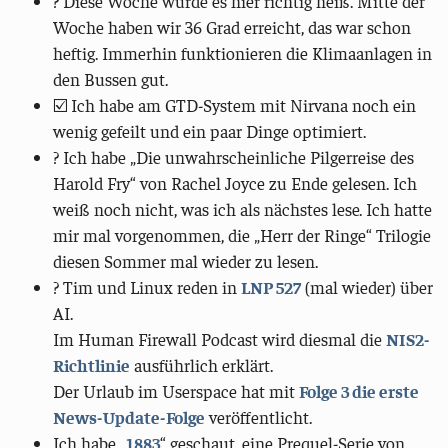
? Diese Woche wurde es hier richtig heiß. Mitte der
Woche haben wir 36 Grad erreicht, das war schon
heftig. Immerhin funktionieren die Klimaanlagen in
den Bussen gut.
☑️ Ich habe am GTD-System mit Nirvana noch ein
wenig gefeilt und ein paar Dinge optimiert.
? Ich habe „Die unwahrscheinliche Pilgerreise des
Harold Fry“ von Rachel Joyce zu Ende gelesen. Ich
weiß noch nicht, was ich als nächstes lese. Ich hatte
mir mal vorgenommen, die „Herr der Ringe“ Trilogie
diesen Sommer mal wieder zu lesen.
? Tim und Linux reden in
LNP 527
(mal wieder) über
AI.
Im Human Firewall Podcast wird diesmal die
NIS2-
Richtlinie
ausführlich erklärt.
Der Urlaub im Userspace hat mit
Folge 3 die erste
News-Update-Folge
veröffentlicht.
Ich habe „
1883
“ geschaut, eine Prequel-Serie von