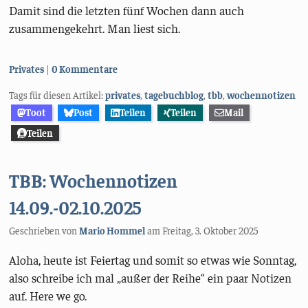
Damit sind die letzten fünf Wochen dann auch
zusammengekehrt. Man liest sich.
Kategorien:
Privates
0 Kommentare
Tags für diesen Artikel:
privates
,
tagebuchblog
,
tbb
,
wochennotizen
Toot
Post
Teilen
Teilen
Mail
Teilen
TBB: Wochennotizen
14.09.-02.10.2025
Geschrieben von
Mario Hommel
am
Freitag, 3. Oktober 2025
Aloha, heute ist Feiertag und somit so etwas wie Sonntag,
also schreibe ich mal „außer der Reihe“ ein paar Notizen
auf. Here we go.