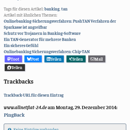
Tags für diesen Artikel:
banking
,
tan
Artikel mit ähnlichen Themen:
Onlinebanking-Sicherungsverfahren: PushTAN Verfahren der
Sparkasse ist angreifbar
Schutz vor Trojanern in Banking-Software
Ein TAN-Generator für mehrere Banken
Ein sicheres Gefühl
Onlinebanking Sicherungsverfahren: Chip-TAN
Toot
Post
Teilen
Teilen
Mail
Teilen
Trackbacks
Trackback-URL für diesen Eintrag
www.allnetflat-24.de
am
Montag, 29. Dezember 2014
:
PingBack
Keine Einträge vorhanden