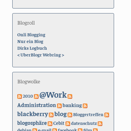
Blogroll
Onli Blogging
Nur ein Blog
Dirks Logbuch
<
UberBlogr Webring
>
Blogwolke
@Work
2010
Administration
banking
blackberry
blog
Bloggertreffen
blogosphäre
Cebit
datenschutz
debian
e-mail
facebook
film