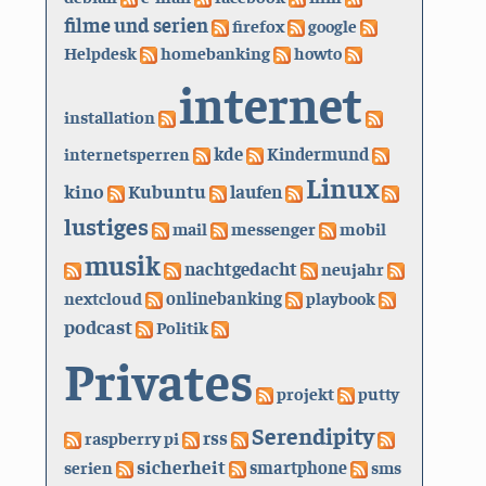
filme und serien
firefox
google
Helpdesk
homebanking
howto
internet
installation
kde
internetsperren
Kindermund
Linux
kino
Kubuntu
laufen
lustiges
mail
messenger
mobil
musik
nachtgedacht
neujahr
nextcloud
onlinebanking
playbook
podcast
Politik
Privates
projekt
putty
Serendipity
rss
raspberry pi
sicherheit
serien
smartphone
sms