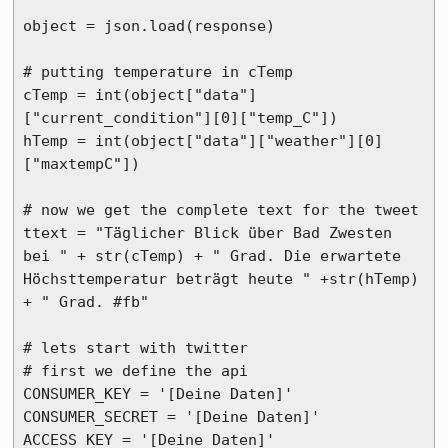
object = json.load(response)

# putting temperature in cTemp

cTemp = int(object["data"]
["current_condition"][0]["temp_C"])

hTemp = int(object["data"]["weather"][0]
["maxtempC"])

# now we get the complete text for the tweet

ttext = "Täglicher Blick über Bad Zwesten 
bei " + str(cTemp) + " Grad. Die erwartete 
Höchsttemperatur beträgt heute " +str(hTemp) 
+ " Grad. #fb"

# lets start with twitter

# first we define the api

CONSUMER_KEY = '[Deine Daten]'

CONSUMER_SECRET = '[Deine Daten]'

ACCESS_KEY = '[Deine Daten]'
