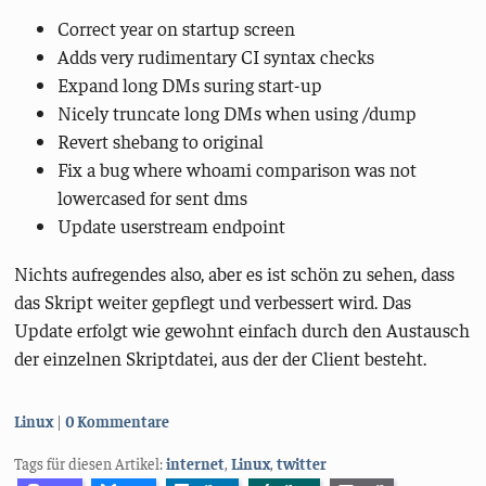
Correct year on startup screen
Adds very rudimentary CI syntax checks
Expand long DMs suring start-up
Nicely truncate long DMs when using /dump
Revert shebang to original
Fix a bug where whoami comparison was not
lowercased for sent dms
Update userstream endpoint
Nichts aufregendes also, aber es ist schön zu sehen, dass
das Skript weiter gepflegt und verbessert wird. Das
Update erfolgt wie gewohnt einfach durch den Austausch
der einzelnen Skriptdatei, aus der der Client besteht.
Kategorien:
Linux
0 Kommentare
Tags für diesen Artikel:
internet
,
Linux
,
twitter