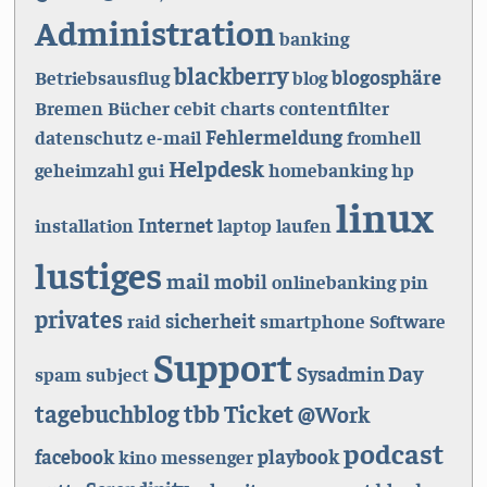
Administration
banking
blackberry
blogosphäre
Betriebsausflug
blog
Bremen
Bücher
cebit
charts
contentfilter
Fehlermeldung
datenschutz
e-mail
fromhell
Helpdesk
geheimzahl
gui
homebanking
hp
linux
Internet
installation
laptop
laufen
lustiges
mail
mobil
onlinebanking
pin
privates
sicherheit
raid
smartphone
Software
Support
Sysadmin Day
spam
subject
Ticket
tagebuchblog
tbb
@Work
podcast
facebook
playbook
kino
messenger