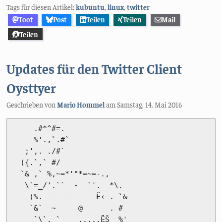
Tags für diesen Artikel:
kubuntu
,
linux
,
twitter
Toot
Post
Teilen
Teilen
Mail
Teilen
Updates für den Twitter Client
Oysttyer
Geschrieben von
Mario Hommel
am
Samstag, 14. Mai 2016
     .#*^#=.                

     %'.,`.#`               

   ;',. ./#`                                                   

  ({.`,` #/                 

  `& ,` %,~=*'"*=~=-.,      

   \`=_/'.``  -  `'.  *\.                                      

    (%.  -  -      Ë‹-. `&   

    `&`  ~     @      . #                                       

     `\`. `    .....ËŠ  %'   
