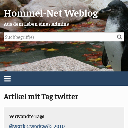
Hommel-Net Weblog
Aus dem Leben eines Admins
Su
Blog
Menü
Artikel mit Tag twitter
Über mich
Impressum/Datenschutz
Verwandte Tags
@work
@work;wiki
2010