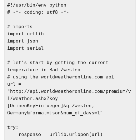
#!/usr/bin/env python

# -*- coding: utf8 -*-

# imports

import urllib

import json

import serial

# let's start by getting the current 
temperature in Bad Zwesten

# using the worldweatheronline.com api

url = 
"http://api.worldweatheronline.com/premium/v
1/weather.ashx?key=
[DeinenKeyEinfuegen]&q=Zwesten, 
Germany&format=json&num_of_days=1"

try:

    response = urllib.urlopen(url)
