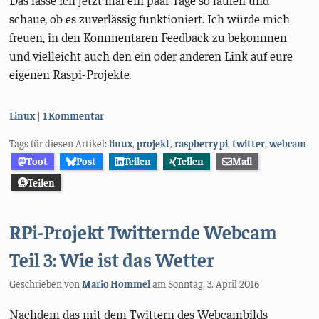
Das lasse ich jetzt mal ein paar Tage so laufen und
schaue, ob es zuverlässig funktioniert. Ich würde mich
freuen, in den Kommentaren Feedback zu bekommen
und vielleicht auch den ein oder anderen Link auf eure
eigenen Raspi-Projekte.
Kategorien:
Linux
1 Kommentar
Tags für diesen Artikel:
linux
,
projekt
,
raspberry pi
,
twitter
,
webcam
Toot
Post
Teilen
Teilen
Mail
Teilen
RPi-Projekt Twitternde Webcam
Teil 3: Wie ist das Wetter
Geschrieben von
Mario Hommel
am
Sonntag, 3. April 2016
Nachdem das mit dem Twittern des Webcambilds