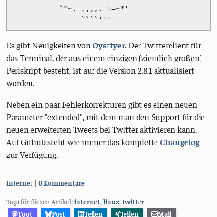
           `^~._.,,,.-+=~*' 

Es gibt Neuigkeiten von
Oysttyer
. Der Twitterclient für
das Terminal, der aus einem einzigen (ziemlich großen)
Perlskript besteht, ist auf die Version 2.8.1 aktualisiert
worden.
Neben ein paar Fehlerkorrekturen gibt es einen neuen
Parameter "extended", mit dem man den Support für die
neuen erweiterten Tweets bei Twitter aktivieren kann.
Auf Github steht wie immer das komplette
Changelog
zur Verfügung.
Kategorien:
Internet
0 Kommentare
Tags für diesen Artikel:
internet
,
linux
,
twitter
Toot
Post
Teilen
Teilen
Mail