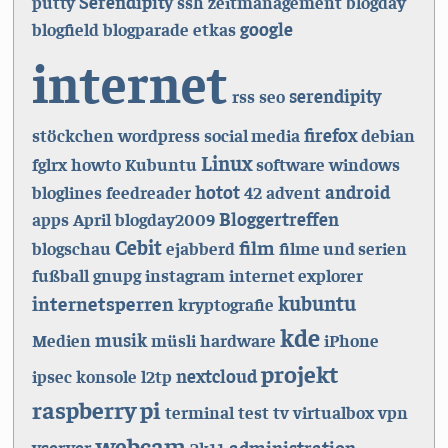
Serendipity
putty
ssh
zeitmanagement
blogday
google
blogfield
blogparade
etkas
internet
serendipity
rss
seo
firefox
stöckchen
wordpress
social media
debian
Linux
fglrx
howto
Kubuntu
software
windows
hotot
android
bloglines
feedreader
42
advent
Bloggertreffen
apps
April
blogday2009
Cebit
film
blogschau
ejabberd
filme und serien
fußball
gnupg
instagram
internet explorer
kubuntu
internetsperren
kryptografie
kde
musik
Medien
müsli
hardware
iPhone
projekt
nextcloud
ipsec
konsole
l2tp
raspberry pi
terminal
test
tv
virtualbox
vpn
webcam
vserver
administration