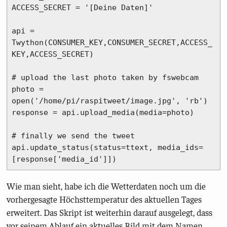
ACCESS_SECRET = '[Deine Daten]'

api = 
Twython(CONSUMER_KEY,CONSUMER_SECRET,ACCESS_
KEY,ACCESS_SECRET)

# upload the last photo taken by fswebcam

photo = 
open('/home/pi/raspitweet/image.jpg', 'rb')

response = api.upload_media(media=photo)

# finally we send the tweet

api.update_status(status=ttext, media_ids=
[response['media_id']])
Wie man sieht, habe ich die Wetterdaten noch um die
vorhergesagte Höchsttemperatur des aktuellen Tages
erweitert. Das Skript ist weiterhin darauf ausgelegt, dass
vor seinem Ablauf ein aktuelles Bild mit dem Namen