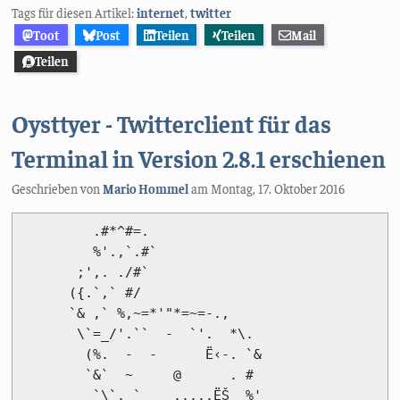
Tags für diesen Artikel:
internet
,
twitter
Toot
Post
Teilen
Teilen
Mail
Teilen
Oysttyer - Twitterclient für das
Terminal in Version 2.8.1 erschienen
Geschrieben von
Mario Hommel
am
Montag, 17. Oktober 2016
         .#*^#=.                

         %'.,`.#`               

       ;',. ./#`            

      ({.`,` #/                 

      `& ,` %,~=*'"*=~=-.,      

       \`=_/'.``  -  `'.  *\. 

        (%.  -  -      Ë‹-. `&   

        `&`  ~     @      . #

         `\`. `    .....ËŠ  %'   
