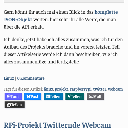
Gern könnt ihr auch mal einen Blick in das
komplette
JSON-Objekt
werfen, hier seht ihr alle Werte, die man
über die API erhält.
Ich denke, jetzt habe ich alles zusammen, was ich für den
Aufbau des Projekts brauche und im vorerst letzten Teil
dieser Artikelserie werde ich dann beschreiben, wie ich
alles zusammenfüge und fertigstelle.
Kategorien:
Linux
0 Kommentare
Tags für diesen Artikel:
linux
,
projekt
,
raspberry pi
,
twitter
,
webcam
Toot
Post
Teilen
Teilen
Mail
Teilen
RPi-Projekt Twitternde Webcam