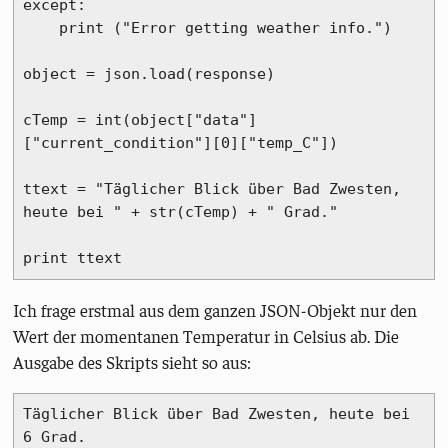
except:

    print ("Error getting weather info.")

object = json.load(response)

cTemp = int(object["data"]
["current_condition"][0]["temp_C"])

ttext = "Täglicher Blick über Bad Zwesten, 
heute bei " + str(cTemp) + " Grad."

print ttext
Ich frage erstmal aus dem ganzen JSON-Objekt nur den
Wert der momentanen Temperatur in Celsius ab. Die
Ausgabe des Skripts sieht so aus:
Täglicher Blick über Bad Zwesten, heute bei 
6 Grad.