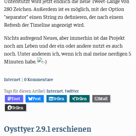
Unterstützt wird jetzt endlich die neue Tweet-Länge von
280 Zeichen. Außerdem ist es möglich, mit der Option
"separator" einen String zu definieren, der nach einem
Refresh der Timeline angezeigt wird.
Nichts aufregend Neues, aber immerhin ist das Projekt
noch am Leben und der ein oder andere nutzt es auch
noch. Unter anderem ich, wenn ich mal meine nerdigen 5
Minuten habe.
Kategorien:
Internet
0 Kommentare
Tags für diesen Artikel:
Internet
,
twitter
Toot
Post
Teilen
Teilen
Mail
Teilen
Oysttyer 2.9.1 erschienen