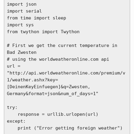
import json

import serial

from time import sleep

import sys

from twython import Twython

# First we get the current temperature in 
Bad Zwesten

# using the worldweatheronline.com api

url = 
"http://api.worldweatheronline.com/premium/v
1/weather.ashx?key=
[DeinenKeyEinfuegen]&q=Zwesten, 
Germany&format=json&num_of_days=1"

try:

    response = urllib.urlopen(url)

except:

    print ("Error getting foreign weather")
